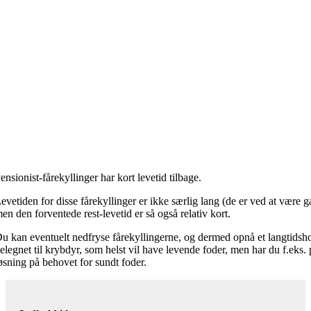
ensionist-fårekyllinger har kort levetid tilbage.
evetiden for disse fårekyllinger er ikke særlig lang (de er ved at være ga
en den forventede rest-levetid er så også relativ kort.
u kan eventuelt nedfryse fårekyllingerne, og dermed opnå et langtidsho
elegnet til krybdyr, som helst vil have levende foder, men har du f.eks. pi
øsning på behovet for sundt foder.