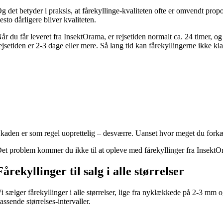
g det betyder i praksis, at fårekyllinge-kvaliteten ofte er omvendt propo
esto dårligere bliver kvaliteten.
år du får leveret fra InsektOrama, er rejsetiden normalt ca. 24 timer, og 
ejsetiden er 2-3 dage eller mere. Så lang tid kan fårekyllingerne ikke kl
kaden er som regel uoprettelig – desværre. Uanset hvor meget du forkæler
et problem kommer du ikke til at opleve med fårekyllinger fra InsektOr
Fårekyllinger til salg i alle størrelser
i sælger fårekyllinger i alle størrelser, lige fra nyklækkede på 2-3 mm 
assende størrelses-intervaller.