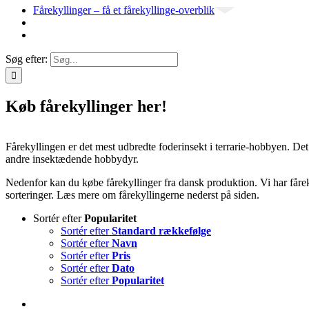
Fårekyllinger – få et fårekyllinge-overblik
Søg efter:
Køb fårekyllinger her!
Fårekyllingen er det mest udbredte foderinsekt i terrarie-hobbyen. De
andre insektædende hobbydyr.
Nedenfor kan du købe fårekyllinger fra dansk produktion. Vi har fårekyl
sorteringer. Læs mere om fårekyllingerne nederst på siden.
Sortér efter
Popularitet
Sortér efter
Standard rækkefølge
Sortér efter
Navn
Sortér efter
Pris
Sortér efter
Dato
Sortér efter
Popularitet