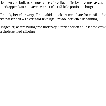
lempen ved bulk-pakninger er selvfølgelig, at fårekyllingerne sælges i 
dderkopper, kan det være svært at nå at få hele portionen brugt.
år du køber efter vægt, får du altid lidt ekstra med, bare for en sikker
kke passer helt – i hvert fald ikke lige umiddelbart efter udpakning.
rsagen er, at fårekyllingerne undervejs i forsendelsen er udsat for væs
orbindelse med afføring.