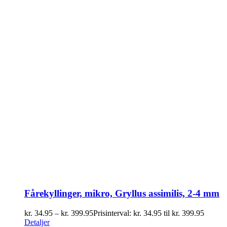
Fårekyllinger, mikro, Gryllus assimilis, 2-4 mm
kr.
34.95
–
kr.
399.95
Prisinterval: kr. 34.95 til kr. 399.95
Detaljer