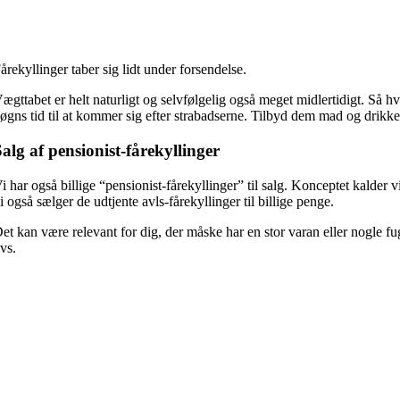
årekyllinger taber sig lidt under forsendelse.
ægttabet er helt naturligt og selvfølgelig også meget midlertidigt. Så hvi
øgns tid til at kommer sig efter strabadserne. Tilbyd dem mad og drikke, 
alg af pensionist-fårekyllinger
i har også billige “pensionist-fårekyllinger” til salg. Konceptet kalder 
i også sælger de udtjente avls-fårekyllinger til billige penge.
et kan være relevant for dig, der måske har en stor varan eller nogle fug
ivs.