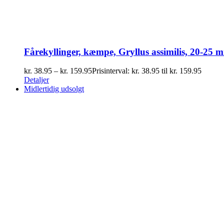
Fårekyllinger, kæmpe, Gryllus assimilis, 20-25 
kr.
38.95
–
kr.
159.95
Prisinterval: kr. 38.95 til kr. 159.95
Detaljer
Midlertidig udsolgt