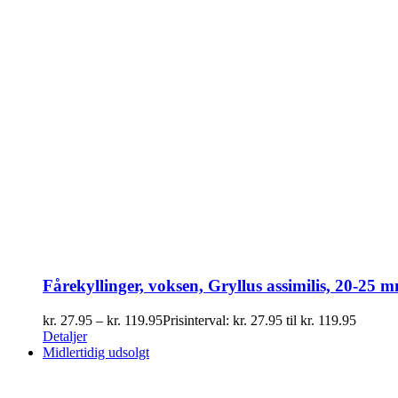
Fårekyllinger, voksen, Gryllus assimilis, 20-25 
kr.
27.95
–
kr.
119.95
Prisinterval: kr. 27.95 til kr. 119.95
Detaljer
Midlertidig udsolgt