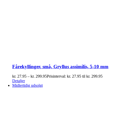
Fårekyllinger, små, Gryllus assimilis, 5-10 mm
kr.
27.95
–
kr.
299.95
Prisinterval: kr. 27.95 til kr. 299.95
Detaljer
Midlertidig udsolgt