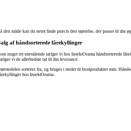
å den måde kan du nemt finde præcis den størrelse, der passer til din ø
Salg af håndsorterede fårekyllinger
om noget ret enestående sælger vi hos InsektOrama håndsorterede fårekyl
ælger vi de allerbedste ud til din leverance.
tørstedelen sorteres fra, og bruges i stedet til frostprodukter mm. Håndso
årekyllinger hos InsektOrama.