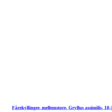
Fårekyllinger, mellemstore, Gryllus assimilis, 1