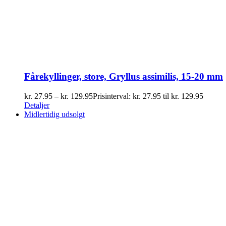
Fårekyllinger, store, Gryllus assimilis, 15-20 mm
kr.
27.95
–
kr.
129.95
Prisinterval: kr. 27.95 til kr. 129.95
Detaljer
Midlertidig udsolgt