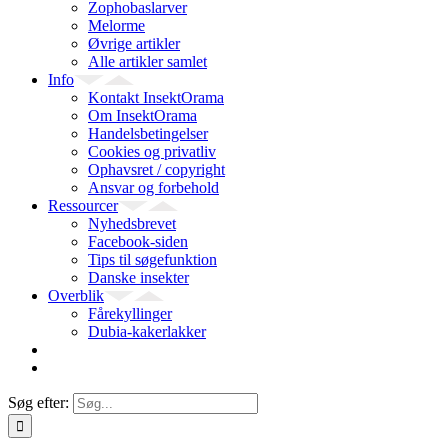
Zophobaslarver
Melorme
Øvrige artikler
Alle artikler samlet
Info
Kontakt InsektOrama
Om InsektOrama
Handelsbetingelser
Cookies og privatliv
Ophavsret / copyright
Ansvar og forbehold
Ressourcer
Nyhedsbrevet
Facebook-siden
Tips til søgefunktion
Danske insekter
Overblik
Fårekyllinger
Dubia-kakerlakker
Søg efter: