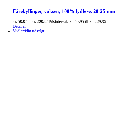
Fårekyllinger, voksen, 100% lydløse, 20-25 mm
kr.
59.95
–
kr.
229.95
Prisinterval: kr. 59.95 til kr. 229.95
Detaljer
Midlertidig udsolgt