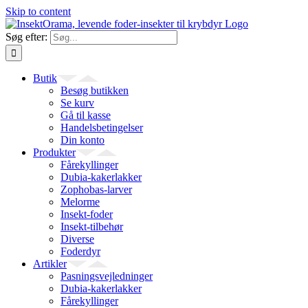
Skip to content
Søg efter:
Butik
Besøg butikken
Se kurv
Gå til kasse
Handelsbetingelser
Din konto
Produkter
Fårekyllinger
Dubia-kakerlakker
Zophobas-larver
Melorme
Insekt-foder
Insekt-tilbehør
Diverse
Foderdyr
Artikler
Pasningsvejledninger
Dubia-kakerlakker
Fårekyllinger