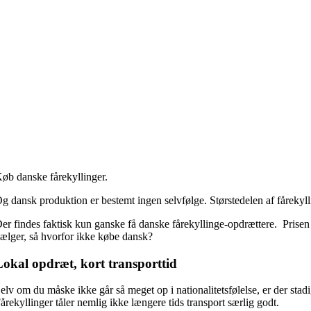
øb danske fårekyllinger.
g dansk produktion er bestemt ingen selvfølge. Størstedelen af fårekyll
er findes faktisk kun ganske få danske fårekyllinge-opdrættere. Prise
ælger, så hvorfor ikke købe dansk?
Lokal opdræt, kort transporttid
elv om du måske ikke går så meget op i nationalitetsfølelse, er der stad
årekyllinger tåler nemlig ikke længere tids transport særlig godt.