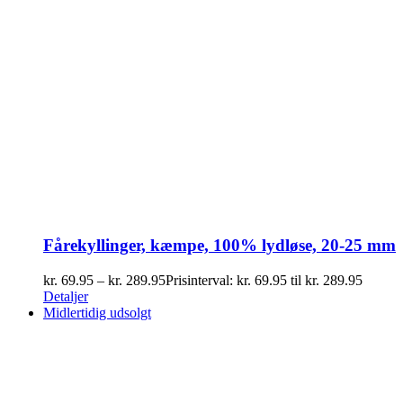
Fårekyllinger, kæmpe, 100% lydløse, 20-25 mm
kr.
69.95
–
kr.
289.95
Prisinterval: kr. 69.95 til kr. 289.95
Detaljer
Midlertidig udsolgt