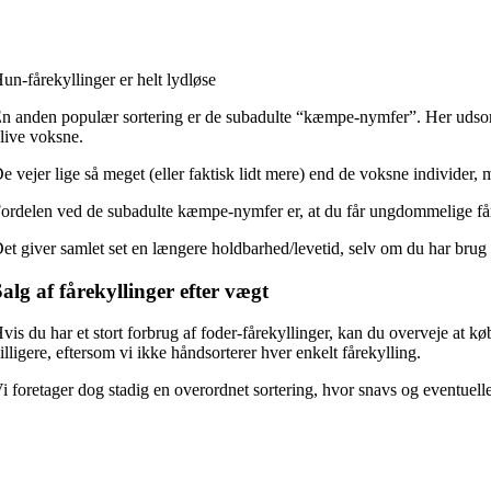
un-fårekyllinger er helt lydløse
n anden populær sortering er de subadulte “kæmpe-nymfer”. Her udsortere
live voksne.
e vejer lige så meget (eller faktisk lidt mere) end de voksne individer, 
ordelen ved de subadulte kæmpe-nymfer er, at du får ungdommelige fårek
et giver samlet set en længere holdbarhed/levetid, selv om du har brug f
alg af fårekyllinger efter vægt
vis du har et stort forbrug af foder-fårekyllinger, kan du overveje at k
illigere, eftersom vi ikke håndsorterer hver enkelt fårekylling.
i foretager dog stadig en overordnet sortering, hvor snavs og eventuelle