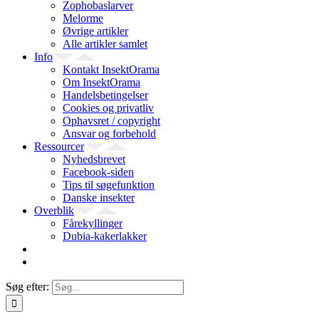
Zophobaslarver
Melorme
Øvrige artikler
Alle artikler samlet
Info
Kontakt InsektOrama
Om InsektOrama
Handelsbetingelser
Cookies og privatliv
Ophavsret / copyright
Ansvar og forbehold
Ressourcer
Nyhedsbrevet
Facebook-siden
Tips til søgefunktion
Danske insekter
Overblik
Fårekyllinger
Dubia-kakerlakker
Søg efter: