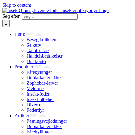
Skip to content
Søg efter:
Butik
Besøg butikken
Se kurv
Gå til kasse
Handelsbetingelser
Din konto
Produkter
Fårekyllinger
Dubia-kakerlakker
Zophobas-larver
Melorme
Insekt-foder
Insekt-tilbehør
Diverse
Foderdyr
Artikler
Pasningsvejledninger
Dubia-kakerlakker
Fårekyllinger