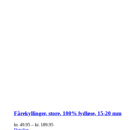
Fårekyllinger, store, 100% lydløse, 15-20 mm
Prisinterval:
kr.
49.95
–
kr.
189.95
kr. 49.95
Detaljer