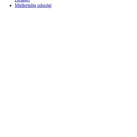
til
Midlertidig udsolgt
kr. 189.95