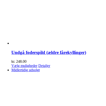
Undgå foderspild (ældre fårekyllinger)
kr.
248.00
Dette
Vælg muligheder
Detaljer
vare
Midlertidig udsolgt
har
flere
varianter.
Mulighederne
kan
vælges
på
varesiden