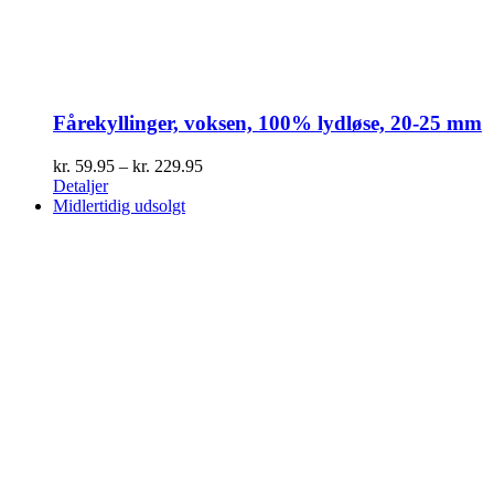
Fårekyllinger, voksen, 100% lydløse, 20-25 mm
Prisinterval:
kr.
59.95
–
kr.
229.95
kr. 59.95
Detaljer
til
Midlertidig udsolgt
kr. 229.95