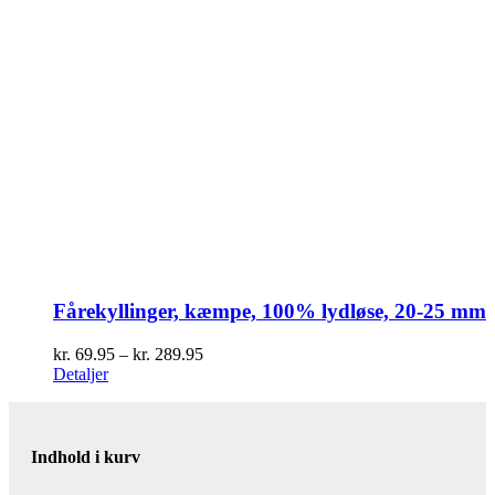
Fårekyllinger, kæmpe, 100% lydløse, 20-25 mm
Prisinterval:
kr.
69.95
–
kr.
289.95
kr. 69.95
Detaljer
til
kr. 289.95
Indhold i kurv