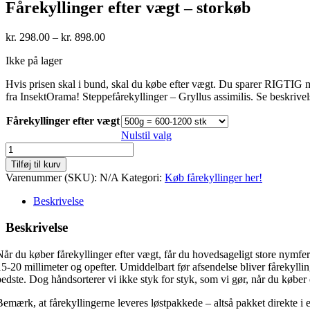
Fårekyllinger efter vægt – storkøb
Prisinterval:
kr.
298.00
–
kr.
898.00
kr. 298.00
Ikke på lager
til
kr. 898.00
Hvis prisen skal i bund, skal du købe efter vægt. Du sparer RIGTIG me
fra InsektOrama! Steppefårekyllinger – Gryllus assimilis. Se beskriv
Fårekyllinger efter vægt
Nulstil valg
Fårekyllinger
efter
Tilføj til kurv
vægt
Varenummer (SKU):
N/A
Kategori:
Køb fårekyllinger her!
-
storkøb
Beskrivelse
antal
Beskrivelse
Når du køber fårekyllinger efter vægt, får du hovedsageligt store nymfer
15-20 millimeter og opefter. Umiddelbart før afsendelse bliver fårekylling
bedste. Dog håndsorterer vi ikke styk for styk, som vi gør, når du køber e
Bemærk, at fårekyllingerne leveres løstpakkede – altså pakket direkte i e