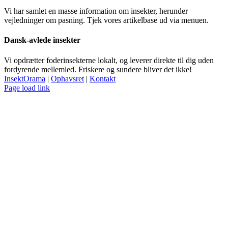
Vi har samlet en masse information om insekter, herunder
vejledninger om pasning. Tjek vores artikelbase ud via menuen.
Dansk-avlede insekter
Vi opdrætter foderinsekterne lokalt, og leverer direkte til dig uden
fordyrende mellemled. Friskere og sundere bliver det ikke!
InsektOrama
|
Ophavsret
|
Kontakt
Facebook
Page load link
Go
to
Top