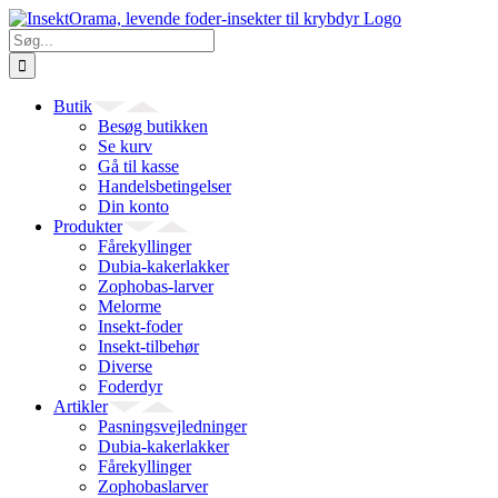
Skip
to
Søg
content
efter:
Butik
Besøg butikken
Se kurv
Gå til kasse
Handelsbetingelser
Din konto
Produkter
Fårekyllinger
Dubia-kakerlakker
Zophobas-larver
Melorme
Insekt-foder
Insekt-tilbehør
Diverse
Foderdyr
Artikler
Pasningsvejledninger
Dubia-kakerlakker
Fårekyllinger
Zophobaslarver