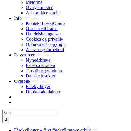
Melorme
Øvrige artikler
Alle artikler samlet
Info
Kontakt InsektOrama
Om InsektOrama
Handelsbetingelser
Cookies og privatliv
Ophavsret / copyright
Ansvar og forbehold
Ressourcer
Nyhedsbrevet
Facebook-siden
Tips til søgefunktion
Danske insekter
Overblik
Fårekyllinger
Dubia-kakerlakker
Søg
efter:
Fårekyllinger – få et fårekyllinge-overblik