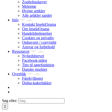
Zophobaslarver
Melorme
Øvrige artikler
Alle artikler samlet
Info
Kontakt InsektOrama
Om InsektOrama
Handelsbetingelser
Cookies og privatliv
Ophavsret / copyright
Ansvar og forbehold
Ressourcer
Nyhedsbrevet
Facebook-siden
Tips til søgefunktion
Danske insekter
Overblik
Fårekyllinger
Dubia-kakerlakker
Søg efter: