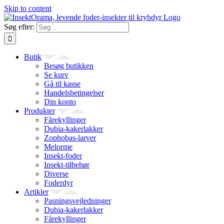
Skip to content
Søg efter:
Butik
Besøg butikken
Se kurv
Gå til kasse
Handelsbetingelser
Din konto
Produkter
Fårekyllinger
Dubia-kakerlakker
Zophobas-larver
Melorme
Insekt-foder
Insekt-tilbehør
Diverse
Foderdyr
Artikler
Pasningsvejledninger
Dubia-kakerlakker
Fårekyllinger