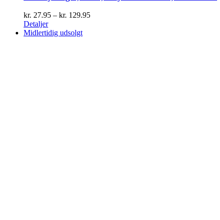
Prisinterval:
kr.
27.95
–
kr.
129.95
kr. 27.95
Detaljer
til
Midlertidig udsolgt
kr. 129.95