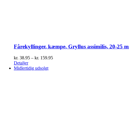
Fårekyllinger, kæmpe, Gryllus assimilis, 20-25 
Prisinterval:
kr.
38.95
–
kr.
159.95
kr. 38.95
Detaljer
til
Midlertidig udsolgt
kr. 159.95