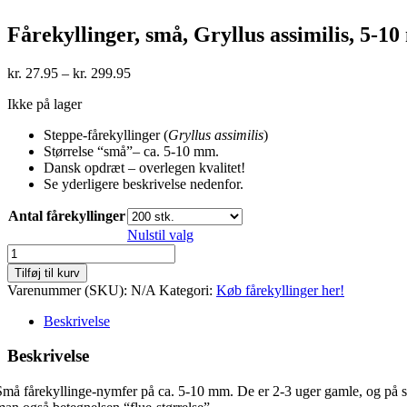
Fårekyllinger, små, Gryllus assimilis, 5-1
Prisinterval:
kr.
27.95
–
kr.
299.95
kr. 27.95
Ikke på lager
til
kr. 299.95
Steppe-fårekyllinger (
Gryllus assimilis
)
Størrelse “små”– ca. 5-10 mm.
Dansk opdræt – overlegen kvalitet!
Se yderligere beskrivelse nedenfor.
Antal fårekyllinger
Nulstil valg
Fårekyllinger,
små,
Tilføj til kurv
Gryllus
Varenummer (SKU):
N/A
Kategori:
Køb fårekyllinger her!
assimilis,
5-
Beskrivelse
10
mm
Beskrivelse
antal
Små fårekyllinge-nymfer på ca. 5-10 mm. De er 2-3 uger gamle, og på stø