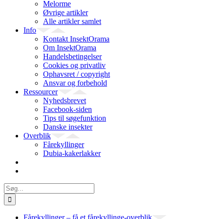
Melorme
Øvrige artikler
Alle artikler samlet
Info
Kontakt InsektOrama
Om InsektOrama
Handelsbetingelser
Cookies og privatliv
Ophavsret / copyright
Ansvar og forbehold
Ressourcer
Nyhedsbrevet
Facebook-siden
Tips til søgefunktion
Danske insekter
Overblik
Fårekyllinger
Dubia-kakerlakker
Søg
efter:
Fårekyllinger – få et fårekyllinge-overblik