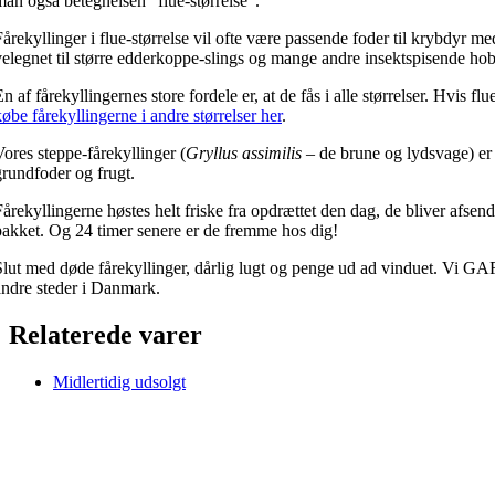
man også betegnelsen “flue-størrelse”.
Fårekyllinger i flue-størrelse vil ofte være passende foder til krybdyr
velegnet til større edderkoppe-slings og mange andre insektspisende ho
n af fårekyllingernes store fordele er, at de fås i alle størrelser. Hvis fl
købe fårekyllingerne i andre størrelser her
.
Vores steppe-fårekyllinger (
Gryllus assimilis
– de brune og lydsvage) er
grundfoder og frugt.
Fårekyllingerne høstes helt friske fra opdrættet den dag, de bliver afsendt
pakket. Og 24 timer senere er de fremme hos dig!
Slut med døde fårekyllinger, dårlig lugt og penge ud ad vinduet. Vi 
andre steder i Danmark.
Relaterede varer
Midlertidig udsolgt