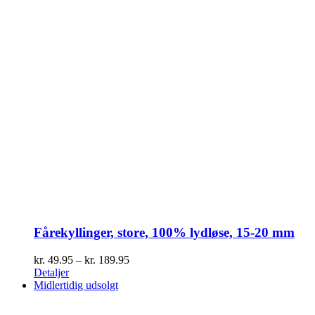
Fårekyllinger, store, 100% lydløse, 15-20 mm
Prisinterval:
kr.
49.95
–
kr.
189.95
kr. 49.95
Detaljer
til
Midlertidig udsolgt
kr. 189.95