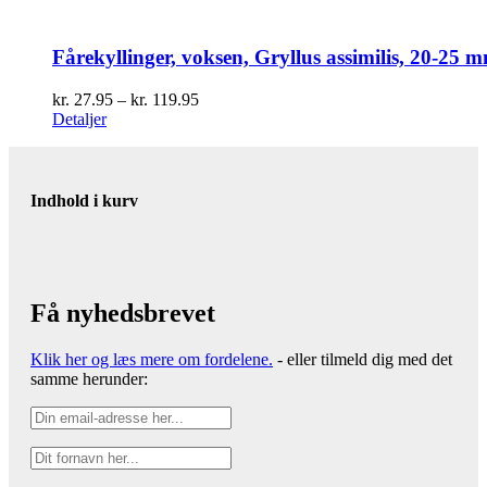
Fårekyllinger, voksen, Gryllus assimilis, 20-25 
Prisinterval:
kr.
27.95
–
kr.
119.95
kr. 27.95
Detaljer
til
kr. 119.95
Indhold i kurv
Få nyhedsbrevet
Klik her og læs mere om fordelene.
- eller tilmeld dig med det
samme herunder: