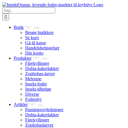
Skip
to
Søg
content
efter:
Butik
Besøg butikken
Se kurv
Gå til kasse
Handelsbetingelser
Din konto
Produkter
Fårekyllinger
Dubia-kakerlakker
Zophobas-larver
Melorme
Insekt-foder
Insekt-tilbehør
Diverse
Foderdyr
Artikler
Pasningsvejledninger
Dubia-kakerlakker
Fårekyllinger
Zophobaslarver