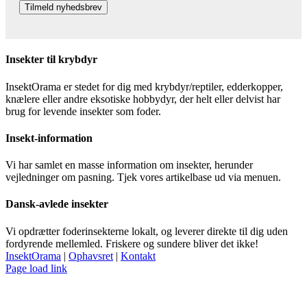
Insekter til krybdyr
InsektOrama er stedet for dig med krybdyr/reptiler, edderkopper,
knælere eller andre eksotiske hobbydyr, der helt eller delvist har
brug for levende insekter som foder.
Insekt-information
Vi har samlet en masse information om insekter, herunder
vejledninger om pasning. Tjek vores artikelbase ud via menuen.
Dansk-avlede insekter
Vi opdrætter foderinsekterne lokalt, og leverer direkte til dig uden
fordyrende mellemled. Friskere og sundere bliver det ikke!
InsektOrama
|
Ophavsret
|
Kontakt
Facebook
Page load link
Go
to
Top