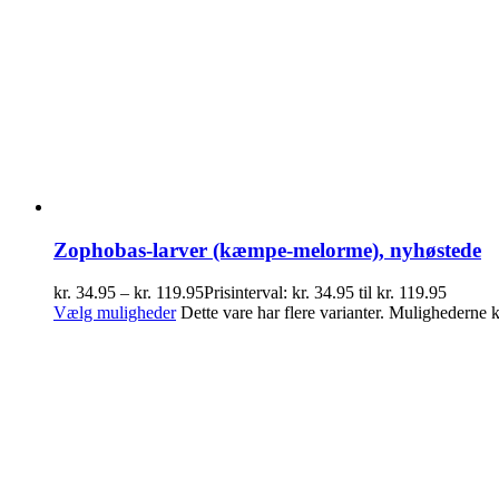
Zophobas-larver (kæmpe-melorme), nyhøstede
kr.
34.95
–
kr.
119.95
Prisinterval: kr. 34.95 til kr. 119.95
Vælg muligheder
Dette vare har flere varianter. Mulighederne