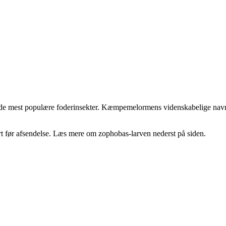
t de mest populære foderinsekter. Kæmpemelormens videnskabelige nav
t før afsendelse. Læs mere om zophobas-larven nederst på siden.