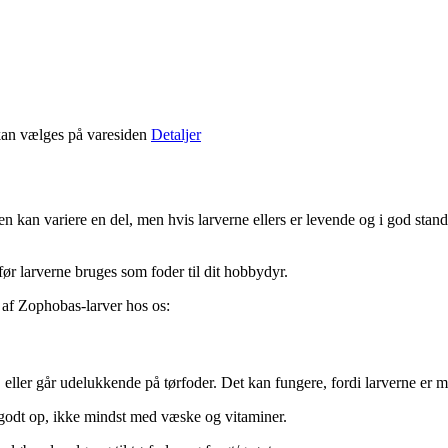
 kan vælges på varesiden
Detaljer
an variere en del, men hvis larverne ellers er levende og i god stand, s
før larverne bruges som foder til dit hobbydyr.
b af Zophobas-larver hos os:
ller går udelukkende på tørfoder. Det kan fungere, fordi larverne er m
 godt op, ikke mindst med væske og vitaminer.