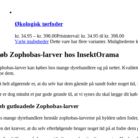
Økologisk tørfoder
kr.
34.95
–
kr.
398.00
Prisinterval: kr. 34.95 til kr. 398.00
Vælg muligheder
Dette vare har flere varianter. Mulighederne
øb Zophobas-larver hos InsektOrama
phobas-larver kan købes hos mange dyrehandlere og på nettet. Kvaliteten k
be dem.
t helt afgørende er, at du selv har dem gående på sundt foder noget tid, 
r er dog mindst et par gode grunde til, at vi synes du skal lægge dit kø
b gutloadede Zophobas-larver
s mange dyrehandlere henstår zophobas-larverne på hylden uden foder, e
n det kræver, at du selv efterfølgende bruger noget tid på at fodre dem