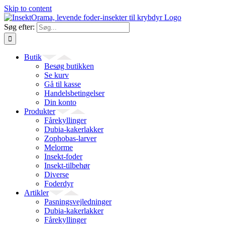
Skip to content
Søg efter:
Butik
Besøg butikken
Se kurv
Gå til kasse
Handelsbetingelser
Din konto
Produkter
Fårekyllinger
Dubia-kakerlakker
Zophobas-larver
Melorme
Insekt-foder
Insekt-tilbehør
Diverse
Foderdyr
Artikler
Pasningsvejledninger
Dubia-kakerlakker
Fårekyllinger