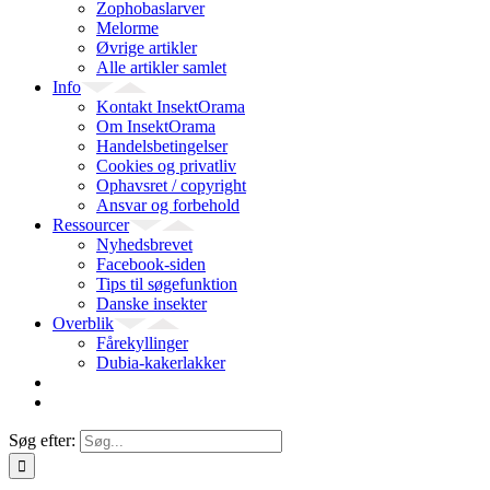
Zophobaslarver
Melorme
Øvrige artikler
Alle artikler samlet
Info
Kontakt InsektOrama
Om InsektOrama
Handelsbetingelser
Cookies og privatliv
Ophavsret / copyright
Ansvar og forbehold
Ressourcer
Nyhedsbrevet
Facebook-siden
Tips til søgefunktion
Danske insekter
Overblik
Fårekyllinger
Dubia-kakerlakker
Søg efter: