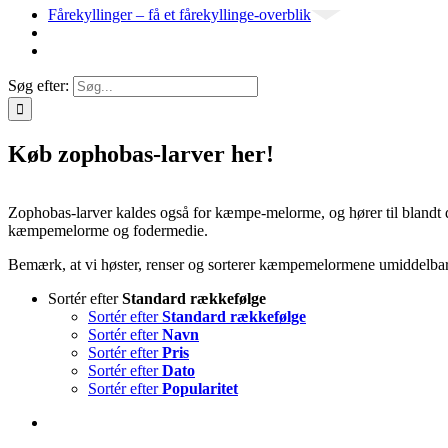
Fårekyllinger – få et fårekyllinge-overblik
Søg efter:
Køb zophobas-larver her!
Zophobas-larver kaldes også for kæmpe-melorme, og hører til bland
kæmpemelorme og fodermedie.
Bemærk, at vi høster, renser og sorterer kæmpemelormene umiddelbar
Sortér efter
Standard rækkefølge
Sortér efter
Standard rækkefølge
Sortér efter
Navn
Sortér efter
Pris
Sortér efter
Dato
Sortér efter
Popularitet