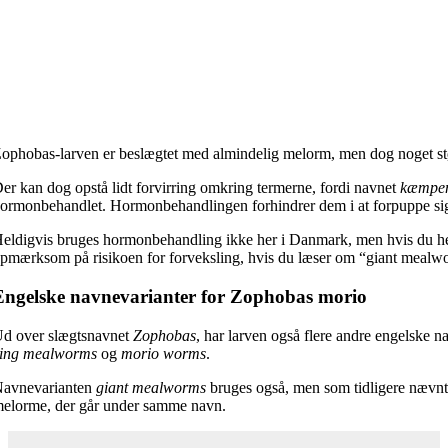
ophobas-larven er beslægtet med almindelig melorm, men dog noget st
er kan dog opstå lidt forvirring omkring termerne, fordi navnet
kæmpe
ormonbehandlet. Hormonbehandlingen forhindrer dem i at forpuppe sig, o
eldigvis bruges hormonbehandling ikke her i Danmark, men hvis du hent
pmærksom på risikoen for forveksling, hvis du læser om “giant mealw
Engelske navnevarianter for Zophobas morio
d over slægtsnavnet
Zophobas
, har larven også flere andre engelske 
ing mealworms
og
morio worms
.
avnevarianten
giant mealworms
bruges også, men som tidligere nævnt 
elorme, der går under samme navn.