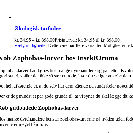
Økologisk tørfoder
kr.
34.95
–
kr.
398.00
Prisinterval: kr. 34.95 til kr. 398.00
Vælg muligheder
Dette vare har flere varianter. Mulighederne
Køb Zophobas-larver hos InsektOrama
ophobas-larver kan købes hos mange dyrehandlere og på nettet. Kvalitet
 god stand, spiller det ikke så stor en rolle, hvor du vælger at købe dem.
et helt afgørende er, at du selv har dem gående på sundt foder noget tid
er er dog mindst et par gode grunde til, at vi synes du skal lægge dit k
Køb gutloadede Zophobas-larver
os mange dyrehandlere henstår zophobas-larverne på hylden uden foder,
arverne er meget hårdføre.