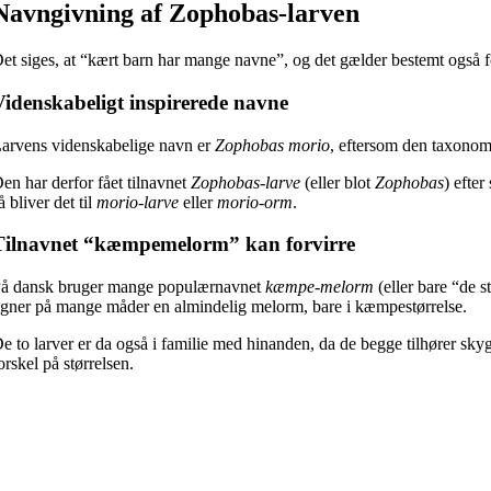
Navngivning af Zophobas-larven
et siges, at “kært barn har mange navne”, og det gælder bestemt også
Videnskabeligt inspirerede navne
arvens videnskabelige navn er
Zophobas morio
, eftersom den taxonom
en har derfor fået tilnavnet
Zophobas-larve
(eller blot
Zophobas
) efte
å bliver det til
morio-larve
eller
morio-orm
.
Tilnavnet “kæmpemelorm” kan forvirre
å dansk bruger mange populærnavnet
kæmpe-melorm
(eller bare “de 
igner på mange måder en almindelig melorm, bare i kæmpestørrelse.
e to larver er da også i familie med hinanden, da de begge tilhører sky
orskel på størrelsen.