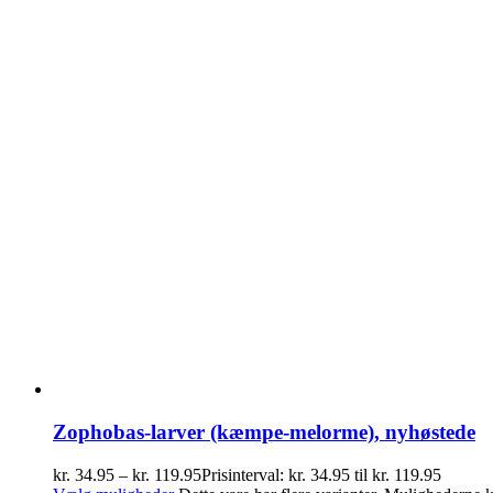
Zophobas-larver (kæmpe-melorme), nyhøstede
kr.
34.95
–
kr.
119.95
Prisinterval: kr. 34.95 til kr. 119.95