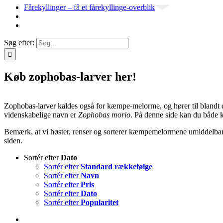
Fårekyllinger – få et fårekyllinge-overblik
Søg efter:
Køb zophobas-larver her!
Zophobas-larver kaldes også for kæmpe-melorme, og hører til bland
videnskabelige navn er
Zophobas morio
. På denne side kan du båd
Bemærk, at vi høster, renser og sorterer kæmpemelormene umiddelbar
siden.
Sortér efter
Dato
Sortér efter
Standard rækkefølge
Sortér efter
Navn
Sortér efter
Pris
Sortér efter
Dato
Sortér efter
Popularitet