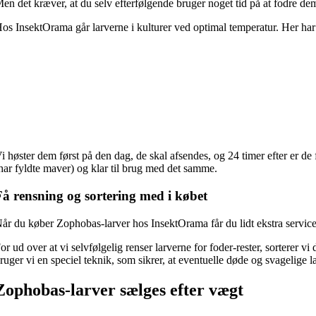
en det kræver, at du selv efterfølgende bruger noget tid på at fodre d
os InsektOrama går larverne i kulturer ved optimal temperatur. Her har 
i høster dem først på den dag, de skal afsendes, og 24 timer efter er de
har fyldte maver) og klar til brug med det samme.
Få rensning og sortering med i købet
år du køber Zophobas-larver hos InsektOrama får du lidt ekstra service
or ud over at vi selvfølgelig renser larverne for foder-rester, sorterer v
ruger vi en speciel teknik, som sikrer, at eventuelle døde og svagelige la
Zophobas-larver sælges efter vægt