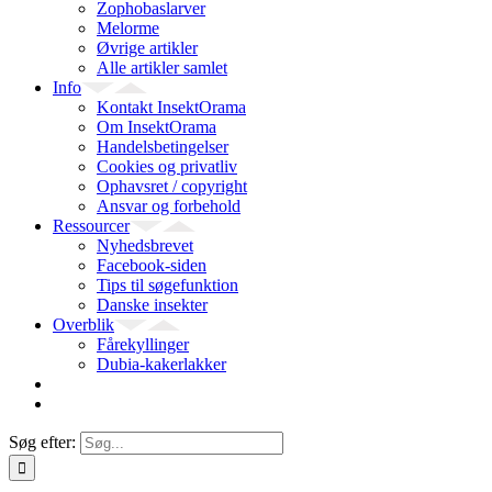
Zophobaslarver
Melorme
Øvrige artikler
Alle artikler samlet
Info
Kontakt InsektOrama
Om InsektOrama
Handelsbetingelser
Cookies og privatliv
Ophavsret / copyright
Ansvar og forbehold
Ressourcer
Nyhedsbrevet
Facebook-siden
Tips til søgefunktion
Danske insekter
Overblik
Fårekyllinger
Dubia-kakerlakker
Søg efter: