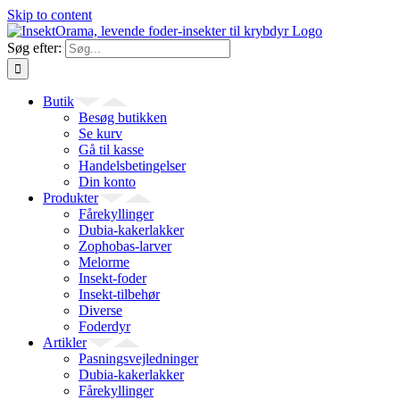
Skip to content
Søg efter:
Butik
Besøg butikken
Se kurv
Gå til kasse
Handelsbetingelser
Din konto
Produkter
Fårekyllinger
Dubia-kakerlakker
Zophobas-larver
Melorme
Insekt-foder
Insekt-tilbehør
Diverse
Foderdyr
Artikler
Pasningsvejledninger
Dubia-kakerlakker
Fårekyllinger