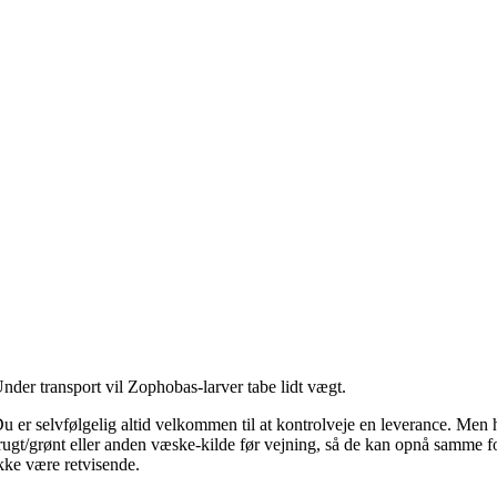
nder transport vil Zophobas-larver tabe lidt vægt.
u er selvfølgelig altid velkommen til at kontrolveje en leverance. Men
rugt/grønt eller anden væske-kilde før vejning, så de kan opnå samme fo
kke være retvisende.