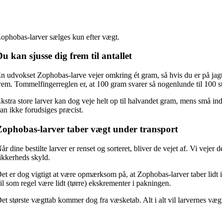
ophobas-larver sælges kun efter vægt.
u kan sjusse dig frem til antallet
n udvokset Zophobas-larve vejer omkring ét gram, så hvis du er på jagt ef
rem. Tommelfingerreglen er, at 100 gram svarer så nogenlunde til 100 s
kstra store larver kan dog veje helt op til halvandet gram, mens små indi
an ikke forudsiges præcist.
Zophobas-larver taber vægt under transport
år dine bestilte larver er renset og sorteret, bliver de vejet af. Vi vejer
ikkerheds skyld.
et er dog vigtigt at være opmærksom på, at Zophobas-larver taber lidt i
il som regel være lidt (tørre) ekskrementer i pakningen.
et største vægttab kommer dog fra væsketab. Alt i alt vil larvernes vægt