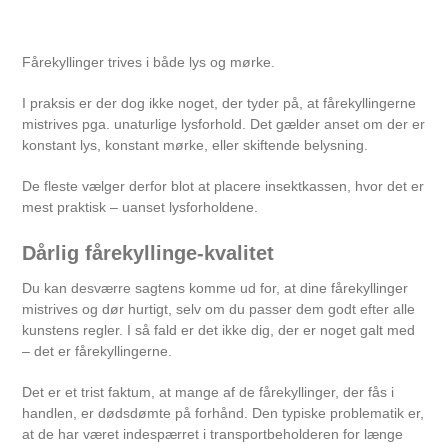
Fårekyllinger trives i både lys og mørke.
I praksis er der dog ikke noget, der tyder på, at fårekyllingerne
mistrives pga. unaturlige lysforhold. Det gælder anset om der er
konstant lys, konstant mørke, eller skiftende belysning.
De fleste vælger derfor blot at placere insektkassen, hvor det er
mest praktisk – uanset lysforholdene.
Dårlig fårekyllinge-kvalitet
Du kan desværre sagtens komme ud for, at dine fårekyllinger
mistrives og dør hurtigt, selv om du passer dem godt efter alle
kunstens regler. I så fald er det ikke dig, der er noget galt med
– det er fårekyllingerne.
Det er et trist faktum, at mange af de fårekyllinger, der fås i
handlen, er dødsdømte på forhånd. Den typiske problematik er,
at de har været indespærret i transportbeholderen for længe