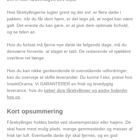
Hvis fårekyllingerne lugter grimt og der evt. er flere døde i
pakken, når du får dem hjem, er det tegn på, at noget kan være
galt. Det eneste du kan gøre, er at give dem optimale forhold,
og se tiden an.
Hvis du fortsat må fjerne nye døde de følgende dage, må du
desværre forvente, at slaget er tabt. De resterende vil sjældent
overleve ret længe.
Hvis du kan nikke genkendende til ovenstående udfordringer,
kan du overveje at skifte leverandør. Du kunne f.eks. prøve hos
InsektOrama. Vi GARANTERER en frisk og levedygtig
leverance, hvis du
køber dine fårekyllinger og andre foderdyr
hos os
.
Kort opsummering
Fårekyllinger holdes bedst ved stuetemperatur eller højere. De
skal have mest mulig plads, mange gemmesteder og masser af
frisk tør luft. Eventuelle døde dyr skal fjernes, og en god