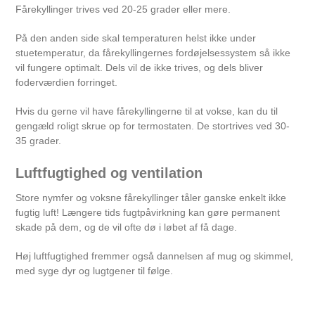
Fårekyllinger trives ved 20-25 grader eller mere.
På den anden side skal temperaturen helst ikke under
stuetemperatur, da fårekyllingernes fordøjelsessystem så ikke
vil fungere optimalt. Dels vil de ikke trives, og dels bliver
foderværdien forringet.
Hvis du gerne vil have fårekyllingerne til at vokse, kan du til
gengæld roligt skrue op for termostaten. De stortrives ved 30-
35 grader.
Luftfugtighed og ventilation
Store nymfer og voksne fårekyllinger tåler ganske enkelt ikke
fugtig luft! Længere tids fugtpåvirkning kan gøre permanent
skade på dem, og de vil ofte dø i løbet af få dage.
Høj luftfugtighed fremmer også dannelsen af mug og skimmel,
med syge dyr og lugtgener til følge.