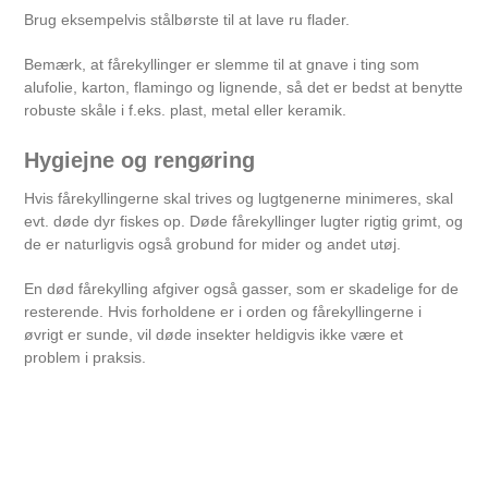
Brug eksempelvis stålbørste til at lave ru flader.
Bemærk, at fårekyllinger er slemme til at gnave i ting som
alufolie, karton, flamingo og lignende, så det er bedst at benytte
robuste skåle i f.eks. plast, metal eller keramik.
Hygiejne og rengøring
Hvis fårekyllingerne skal trives og lugtgenerne minimeres, skal
evt. døde dyr fiskes op. Døde fårekyllinger lugter rigtig grimt, og
de er naturligvis også grobund for mider og andet utøj.
En død fårekylling afgiver også gasser, som er skadelige for de
resterende. Hvis forholdene er i orden og fårekyllingerne i
øvrigt er sunde, vil døde insekter heldigvis ikke være et
problem i praksis.