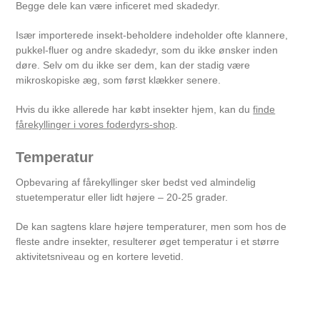
Begge dele kan være inficeret med skadedyr.
Især importerede insekt-beholdere indeholder ofte klannere,
pukkel-fluer og andre skadedyr, som du ikke ønsker inden
døre. Selv om du ikke ser dem, kan der stadig være
mikroskopiske æg, som først klækker senere.
Hvis du ikke allerede har købt insekter hjem, kan du
finde
fårekyllinger i vores foderdyrs-shop
.
Temperatur
Opbevaring af fårekyllinger sker bedst ved almindelig
stuetemperatur eller lidt højere – 20-25 grader.
De kan sagtens klare højere temperaturer, men som hos de
fleste andre insekter, resulterer øget temperatur i et større
aktivitetsniveau og en kortere levetid.