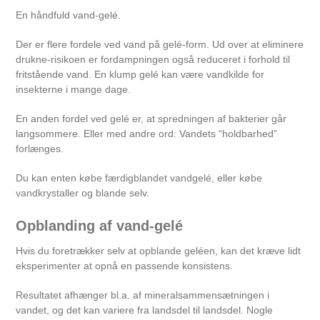
En håndfuld vand-gelé.
Der er flere fordele ved vand på gelé-form. Ud over at eliminere
drukne-risikoen er fordampningen også reduceret i forhold til
fritstående vand. En klump gelé kan være vandkilde for
insekterne i mange dage.
En anden fordel ved gelé er, at spredningen af bakterier går
langsommere. Eller med andre ord: Vandets “holdbarhed”
forlænges.
Du kan enten
købe færdigblandet vandgelé
, eller
købe
vandkrystaller
og blande selv.
Opblanding af vand-gelé
Hvis du foretrækker selv at opblande geléen, kan det kræve lidt
eksperimenter at opnå en passende konsistens.
Resultatet afhænger bl.a. af mineralsammensætningen i
vandet, og det kan variere fra landsdel til landsdel. Nogle