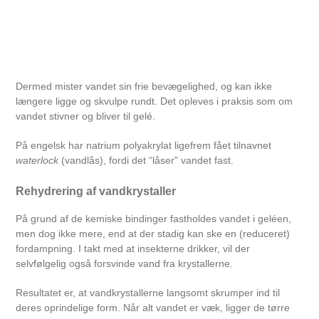
Dermed mister vandet sin frie bevægelighed, og kan ikke
længere ligge og skvulpe rundt. Det opleves i praksis som om
vandet stivner og bliver til gelé.
På engelsk har natrium polyakrylat ligefrem fået tilnavnet
waterlock
(vandlås), fordi det “låser” vandet fast.
Rehydrering af vandkrystaller
På grund af de kemiske bindinger fastholdes vandet i geléen,
men dog ikke mere, end at der stadig kan ske en (reduceret)
fordampning. I takt med at insekterne drikker, vil der
selvfølgelig også forsvinde vand fra krystallerne.
Resultatet er, at vandkrystallerne langsomt skrumper ind til
deres oprindelige form. Når alt vandet er væk, ligger de tørre