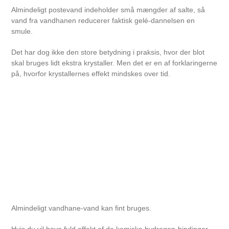
Almindeligt postevand indeholder små mængder af salte, så
vand fra vandhanen reducerer faktisk gelé-dannelsen en
smule.
Det har dog ikke den store betydning i praksis, hvor der blot
skal bruges lidt ekstra krystaller. Men det er en af forklaringerne
på, hvorfor krystallernes effekt mindskes over tid.
Almindeligt vandhane-vand kan fint bruges.
Hvis du vil have fuld effekt af de kemiske hydrogen-bindinger