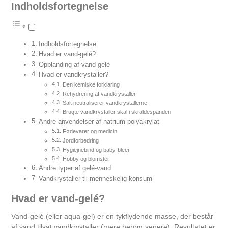
Indholdsfortegnelse
Indholdsfortegnelse
Hvad er vand-gelé?
Opblanding af vand-gelé
Hvad er vandkrystaller?
Den kemiske forklaring
Rehydrering af vandkrystaller
Salt neutraliserer vandkrystallerne
Brugte vandkrystaller skal i skraldespanden
Andre anvendelser af natrium polyakrylat
Fødevarer og medicin
Jordforbedring
Hygiejnebind og baby-bleer
Hobby og blomster
Andre typer af gelé-vand
Vandkrystaller til menneskelig konsum
Hvad er vand-gelé?
Vand-gelé (eller aqua-gel) er en tykflydende masse, der består
af vand tilsat vandkrystaller (mere herom senere). Resultatet er