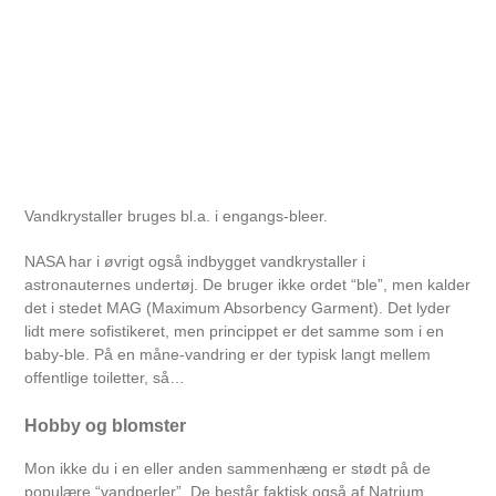
Vandkrystaller bruges bl.a. i engangs-bleer.
NASA har i øvrigt også indbygget vandkrystaller i
astronauternes undertøj. De bruger ikke ordet “ble”, men kalder
det i stedet MAG (Maximum Absorbency Garment). Det lyder
lidt mere sofistikeret, men princippet er det samme som i en
baby-ble. På en måne-vandring er der typisk langt mellem
offentlige toiletter, så…
Hobby og blomster
Mon ikke du i en eller anden sammenhæng er stødt på de
populære “vandperler”. De består faktisk også af Natrium