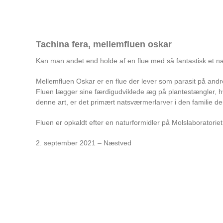
Tachina fera, mellemfluen oskar
Kan man andet end holde af en flue med så fantastisk et na
Mellemfluen Oskar er en flue der lever som parasit på andre d
Fluen lægger sine færdigudviklede æg på plantestængler, hvo
denne art, er det primært natsværmerlarver i den familie 
Fluen er opkaldt efter en naturformidler på Molslaboratorie
2. september 2021 – Næstved