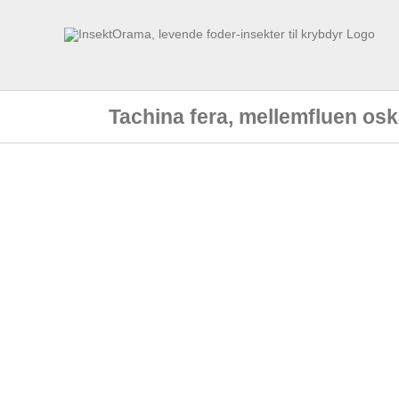
Skip
to
content
Tachina fera, mellemfluen osk