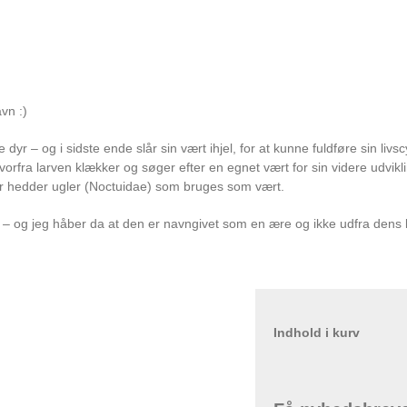
vn :)
yr – og i sidste ende slår sin vært ihjel, for at kunne fuldføre sin livsc
rfra larven klækker og søger efter en egnet vært for sin videre udvikl
der hedder ugler (Noctuidae) som bruges som vært.
t – og jeg håber da at den er navngivet som en ære og ikke udfra dens l
Indhold i kurv