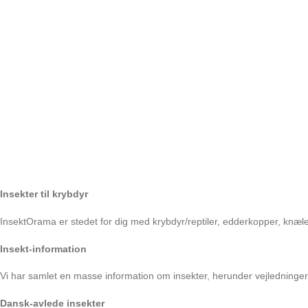
Insekter til krybdyr
InsektOrama er stedet for dig med krybdyr/reptiler, edderkopper, knæler
Insekt-information
Vi har samlet en masse information om insekter, herunder vejledninge
Dansk-avlede insekter