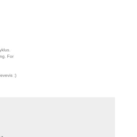
yklus.
ing. For
evevis :)