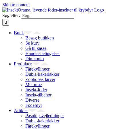
Skip to content
Søg efter:
Butik
Besøg butikken
Se kurv
Gå til kasse
Handelsbetingelser
Din konto
Produkter
Fårekyllinger
Dubia-kakerlakker
Zophobas-larver
Melorme
Insekt-foder
Insekt-tilbehør
Diverse
Foderdyr
Artikler
Pasningsvejledninger
Dubia-kakerlakker
Fårekyllinger