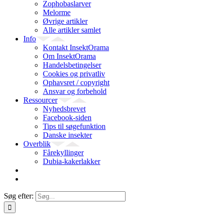
Zophobaslarver
Melorme
Øvrige artikler
Alle artikler samlet
Info
Kontakt InsektOrama
Om InsektOrama
Handelsbetingelser
Cookies og privatliv
Ophavsret / copyright
Ansvar og forbehold
Ressourcer
Nyhedsbrevet
Facebook-siden
Tips til søgefunktion
Danske insekter
Overblik
Fårekyllinger
Dubia-kakerlakker
Søg efter: