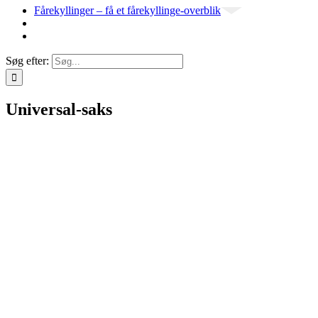
Fårekyllinger – få et fårekyllinge-overblik
Søg efter:
Universal-saks