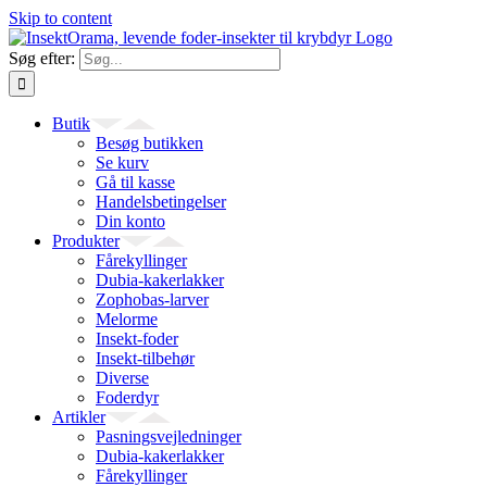
Skip to content
Søg efter:
Butik
Besøg butikken
Se kurv
Gå til kasse
Handelsbetingelser
Din konto
Produkter
Fårekyllinger
Dubia-kakerlakker
Zophobas-larver
Melorme
Insekt-foder
Insekt-tilbehør
Diverse
Foderdyr
Artikler
Pasningsvejledninger
Dubia-kakerlakker
Fårekyllinger