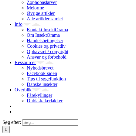
Zophobaslarver
Melorme
Øvrige artikler
Alle artikler samlet
Info
Kontakt InsektOrama
Om InsektOrama
Handelsbetingelser
Cookies og privatliv
Ophavsret / copyright
Ansvar og forbehold
Ressourcer
Nyhedsbrevet
Facebook-siden
Tips til søgefunktion
Danske insekter
Overblik
Fårekyllinger
Dubia-kakerlakker
Søg efter: