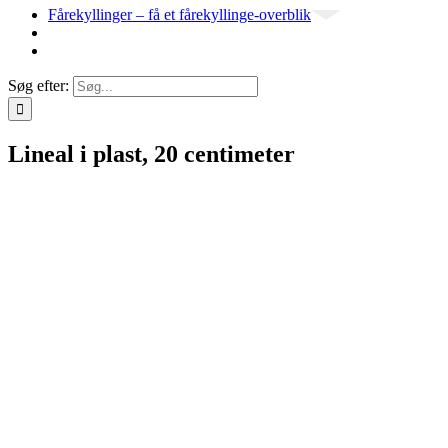
Fårekyllinger – få et fårekyllinge-overblik
Søg efter:
Lineal i plast, 20 centimeter