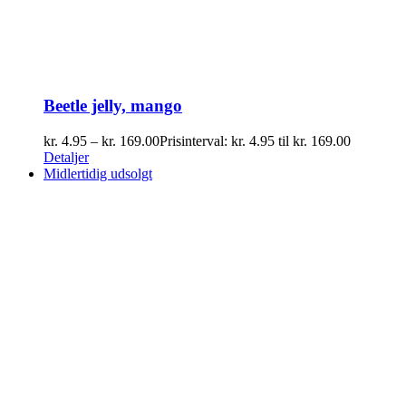
Beetle jelly, mango
kr.
4.95
–
kr.
169.00
Prisinterval: kr. 4.95 til kr. 169.00
Detaljer
Midlertidig udsolgt