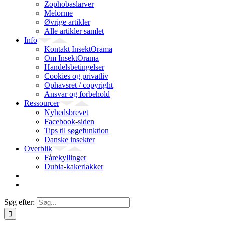
Zophobaslarver
Melorme
Øvrige artikler
Alle artikler samlet
Info
Kontakt InsektOrama
Om InsektOrama
Handelsbetingelser
Cookies og privatliv
Ophavsret / copyright
Ansvar og forbehold
Ressourcer
Nyhedsbrevet
Facebook-siden
Tips til søgefunktion
Danske insekter
Overblik
Fårekyllinger
Dubia-kakerlakker
Søg efter: