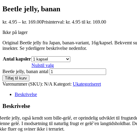
Beetle jelly, banan
kr.
4.95
–
kr.
169.00
Prisinterval: kr. 4.95 til kr. 169.00
Ikke på lager
Original Beetle jelly fra Japan, banan-variant, 16g/kapsel. Bekvemt sup
insekter. Se yderligere beskrivelse nedenfor.
Antal kapsler
Nulstil valg
Beetle jelly, banan antal
Tilføj til kurv
Varenummer (SKU):
N/A
Kategori:
Ukategoriseret
Beskrivelse
Beskrivelse
Beetle jelly, også kendt som bille-gelé, er oprindelig udviklet til frugt
denne gelé. I modsætning til naturlig frugt er gelé’en langtidsholdbar.
kke fluer og sviner ikke i terrariet.