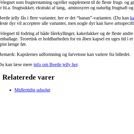
Velegnet som frugterstatning og/eller supplement til de fleste frugt- og
er bl.a. frugtsukker, ekstrakt af tang, aminosyrer og naturlig frugtsaft o
Beetle jelly fås i flere varianter, her er det “banan”-varianten. (Du kan
kø
fleste dyr vil acceptere alle varianter, men nogle dyr kan have artsspecif
Velegnet til fodring af både fårekyllinger, kakerlakker og de fleste andre
emballage. Teoretisk er holdbarheden for en åben kapsel en uges tid i et
pist længe før.
Bemærk: Kapslernes udformning og farvetone kan variere fra billedet.
Du kan læse mere
info om Beetle jelly her
.
Relaterede varer
Midlertidig udsolgt