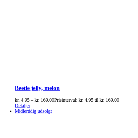
Beetle jelly, melon
kr.
4.95
–
kr.
169.00
Prisinterval: kr. 4.95 til kr. 169.00
Detaljer
Midlertidig udsolgt