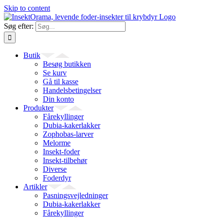
Skip to content
Søg efter:
Butik
Besøg butikken
Se kurv
Gå til kasse
Handelsbetingelser
Din konto
Produkter
Fårekyllinger
Dubia-kakerlakker
Zophobas-larver
Melorme
Insekt-foder
Insekt-tilbehør
Diverse
Foderdyr
Artikler
Pasningsvejledninger
Dubia-kakerlakker
Fårekyllinger