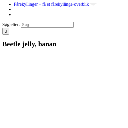
Fårekyllinger – få et fårekyllinge-overblik
Søg efter:
Beetle jelly, banan