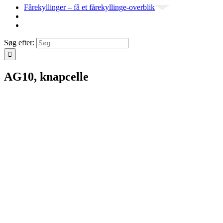
Fårekyllinger – få et fårekyllinge-overblik
Søg efter:
AG10, knapcelle