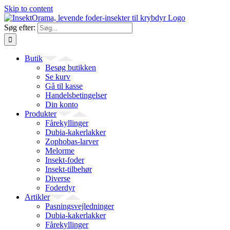
Skip to content
Søg efter:
Butik
Besøg butikken
Se kurv
Gå til kasse
Handelsbetingelser
Din konto
Produkter
Fårekyllinger
Dubia-kakerlakker
Zophobas-larver
Melorme
Insekt-foder
Insekt-tilbehør
Diverse
Foderdyr
Artikler
Pasningsvejledninger
Dubia-kakerlakker
Fårekyllinger