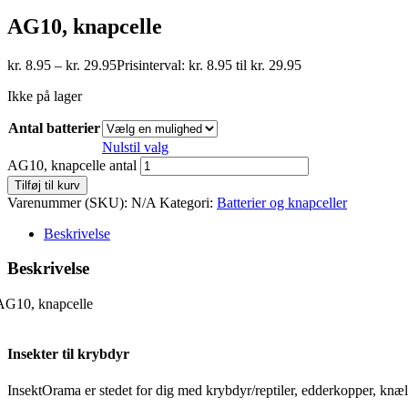
AG10, knapcelle
kr.
8.95
–
kr.
29.95
Prisinterval: kr. 8.95 til kr. 29.95
Ikke på lager
Antal batterier
Nulstil valg
AG10, knapcelle antal
Tilføj til kurv
Varenummer (SKU):
N/A
Kategori:
Batterier og knapceller
Beskrivelse
Beskrivelse
AG10, knapcelle
Insekter til krybdyr
InsektOrama er stedet for dig med krybdyr/reptiler, edderkopper, knæler