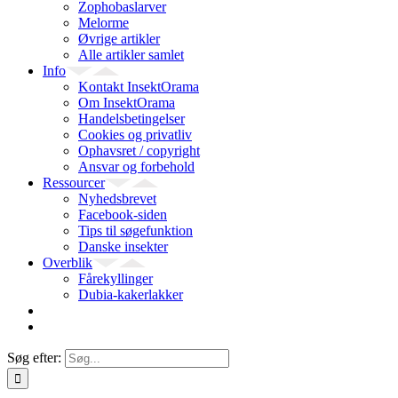
Zophobaslarver
Melorme
Øvrige artikler
Alle artikler samlet
Info
Kontakt InsektOrama
Om InsektOrama
Handelsbetingelser
Cookies og privatliv
Ophavsret / copyright
Ansvar og forbehold
Ressourcer
Nyhedsbrevet
Facebook-siden
Tips til søgefunktion
Danske insekter
Overblik
Fårekyllinger
Dubia-kakerlakker
Søg efter: