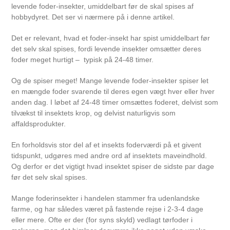
levende foder-insekter, umiddelbart før de skal spises af
hobbydyret. Det ser vi nærmere på i denne artikel.
Det er relevant, hvad et foder-insekt har spist umiddelbart før
det selv skal spises, fordi levende insekter omsætter deres
foder meget hurtigt – typisk på 24-48 timer.
Og de spiser meget! Mange levende foder-insekter spiser let
en mængde foder svarende til deres egen vægt hver eller hver
anden dag. I løbet af 24-48 timer omsættes foderet, delvist som
tilvækst til insektets krop, og delvist naturligvis som
affaldsprodukter.
En forholdsvis stor del af et insekts foderværdi på et givent
tidspunkt, udgøres med andre ord af insektets maveindhold.
Og derfor er det vigtigt hvad insektet spiser de sidste par dage
før det selv skal spises.
Mange foderinsekter i handelen stammer fra udenlandske
farme, og har således været på fastende rejse i 2-3-4 dage
eller mere. Ofte er der (for syns skyld) vedlagt tørfoder i