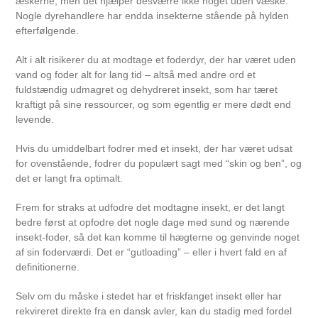
æskerne, men det hjælper desværre ikke noget uden væske.
Nogle dyrehandlere har endda insekterne stående på hylden
efterfølgende.
Alt i alt risikerer du at modtage et foderdyr, der har været uden
vand og foder alt for lang tid – altså med andre ord et
fuldstændig udmagret og dehydreret insekt, som har tæret
kraftigt på sine ressourcer, og som egentlig er mere dødt end
levende.
Hvis du umiddelbart fodrer med et insekt, der har været udsat
for ovenstående, fodrer du populært sagt med “skin og ben”, og
det er langt fra optimalt.
Frem for straks at udfodre det modtagne insekt, er det langt
bedre først at opfodre det nogle dage med sund og nærende
insekt-foder, så det kan komme til hægterne og genvinde noget
af sin foderværdi. Det er “gutloading” – eller i hvert fald en af
definitionerne.
Selv om du måske i stedet har et friskfanget insekt eller har
rekvireret direkte fra en dansk avler, kan du stadig med fordel