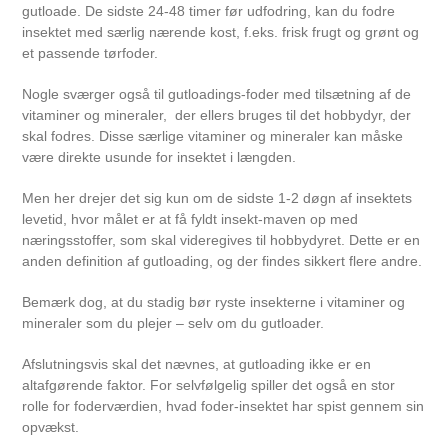
gutloade. De sidste 24-48 timer før udfodring, kan du fodre
insektet med særlig nærende kost, f.eks. frisk frugt og grønt og
et passende tørfoder.
Nogle sværger også til gutloadings-foder med tilsætning af de
vitaminer og mineraler, der ellers bruges til det hobbydyr, der
skal fodres. Disse særlige vitaminer og mineraler kan måske
være direkte usunde for insektet i længden.
Men her drejer det sig kun om de sidste 1-2 døgn af insektets
levetid, hvor målet er at få fyldt insekt-maven op med
næringsstoffer, som skal videregives til hobbydyret. Dette er en
anden definition af gutloading, og der findes sikkert flere andre.
Bemærk dog, at du stadig bør ryste insekterne i vitaminer og
mineraler som du plejer – selv om du gutloader.
Afslutningsvis skal det nævnes, at gutloading ikke er en
altafgørende faktor. For selvfølgelig spiller det også en stor
rolle for foderværdien, hvad foder-insektet har spist gennem sin
opvækst.