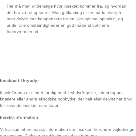
Her må man undersøge hvor insektet kommer fra, og hvordan
det har været opfodret. Men gutloading er en måde, hvorpå
man delvist kan kompensere for en ikke optimal opvækst, og
under alle omstændigheder en god måde at optimere
foderværdien på.
Insekter til krybdyr
InsektOrama er stedet for dig med krybdyr/reptiler, edderkopper,
knælere eller andre eksotiske hobbydyr, der helt eller delvist har brug
for levende insekter som foder.
Insekt-information
Vi har samlet en masse information om insekter, herunder vejledninger
om pasning. Tjek vores artikelbase ud via menuen.