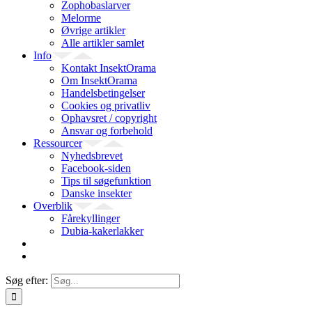
Zophobaslarver
Melorme
Øvrige artikler
Alle artikler samlet
Info
Kontakt InsektOrama
Om InsektOrama
Handelsbetingelser
Cookies og privatliv
Ophavsret / copyright
Ansvar og forbehold
Ressourcer
Nyhedsbrevet
Facebook-siden
Tips til søgefunktion
Danske insekter
Overblik
Fårekyllinger
Dubia-kakerlakker
Søg efter: