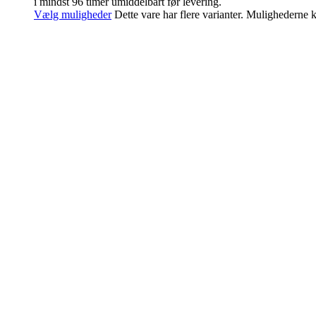
i mindst 96 timer umiddelbart før levering.
Vælg muligheder
Dette vare har flere varianter. Mulighederne