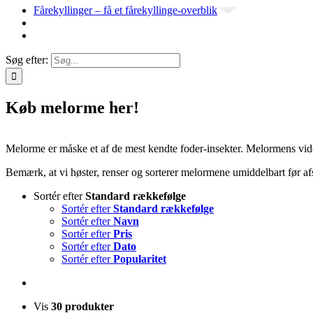
Fårekyllinger – få et fårekyllinge-overblik
Søg efter:
Køb melorme her!
Melorme er måske et af de mest kendte foder-insekter. Melormens vi
Bemærk, at vi høster, renser og sorterer melormene umiddelbart før 
Sortér efter
Standard rækkefølge
Sortér efter
Standard rækkefølge
Sortér efter
Navn
Sortér efter
Pris
Sortér efter
Dato
Sortér efter
Popularitet
Vis
30 produkter