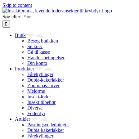
Skip to content
Søg efter:
Butik
Besøg butikken
Se kurv
Gå til kasse
Handelsbetingelser
Din konto
Produkter
Fårekyllinger
Dubia-kakerlakker
Zophobas-larver
Melorme
Insekt-foder
Insekt-tilbehør
Diverse
Foderdyr
Artikler
Pasningsvejledninger
Dubia-kakerlakker
Fårekyllinger