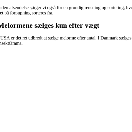
nden afsendelse sørger vi også for en grundig rensning og sortering, hv
æt på forpupning sorteres fra.
Melormene sælges kun efter vægt
 USA er det ret udbredt at sælge melorme efter antal. I Danmark sælges
nsektOrama.