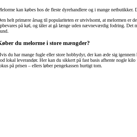
varianter.
elorme kan købes hos de fleste dyrehandlere og i mange netbutikker. Det
Mulighederne
kan
en helt primære årsag til populariteten er utvivlsomt, at melormen er d
vælges
pbevares på køl, og tåler at gå længe uden nævneværdig fodring. Det med
på
und.
varesiden
Køber du melorme i store mængder?
vis du har mange fugle eller store hobbydyr, der kan æde sig igennem ki
od lokal leverandør. Her kan du sikkert på fast basis afhente nogle kilo ti
okus på prisen – ellers løber pengekassen hurtigt tom.