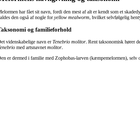
elormen har fået sit navn, fordi den mest af alt er kendt som et skade
aldes den også af nogle for
yellow mealworm
, hvilket selvfølgelig hent
Taksonomi og familieforhold
et videnskabelige navn er
Tenebrio molitor
. Rent taksonomisk hører de
enebrio
med artsnavnet
molitor
.
en er dermed i familie med Zophobas-larven (kæmpemelormen), selv 