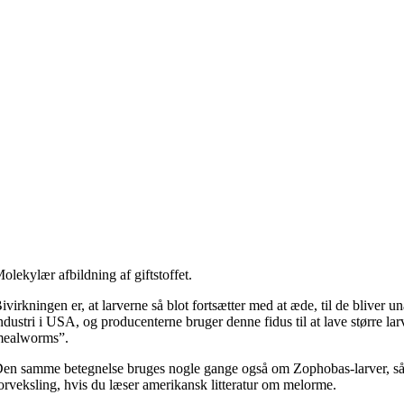
olekylær afbildning af giftstoffet.
ivirkningen er, at larverne så blot fortsætter med at æde, til de bliver un
ndustri i USA, og producenterne bruger denne fidus til at lave større larv
ealworms”.
en samme betegnelse bruges nogle gange også om Zophobas-larver, så 
orveksling, hvis du læser amerikansk litteratur om melorme.