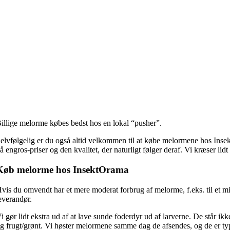
illige melorme købes bedst hos en lokal “pusher”.
elvfølgelig er du også altid velkommen til at købe melormene hos Insek
å engros-priser og den kvalitet, der naturligt følger deraf. Vi kræser lid
Køb melorme hos InsektOrama
vis du omvendt har et mere moderat forbrug af melorme, f.eks. til et m
everandør.
i gør lidt ekstra ud af at lave sunde foderdyr ud af larverne. De står i
g frugt/grønt. Vi høster melormene samme dag de afsendes, og de er typ