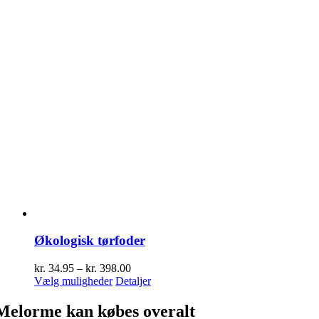
Økologisk tørfoder
Prisinterval:
kr.
34.95
–
kr.
398.00
Dette
kr. 34.95
Vælg muligheder
Detaljer
vare
til
har
kr. 398.00
Melorme kan købes overalt
flere