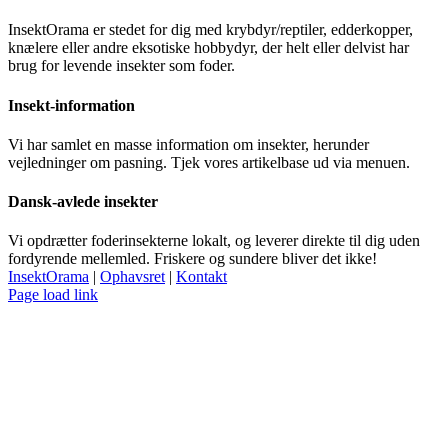
InsektOrama er stedet for dig med krybdyr/reptiler, edderkopper,
knælere eller andre eksotiske hobbydyr, der helt eller delvist har
brug for levende insekter som foder.
Insekt-information
Vi har samlet en masse information om insekter, herunder
vejledninger om pasning. Tjek vores artikelbase ud via menuen.
Dansk-avlede insekter
Vi opdrætter foderinsekterne lokalt, og leverer direkte til dig uden
fordyrende mellemled. Friskere og sundere bliver det ikke!
InsektOrama
|
Ophavsret
|
Kontakt
Facebook
Page load link
Go
to
Top