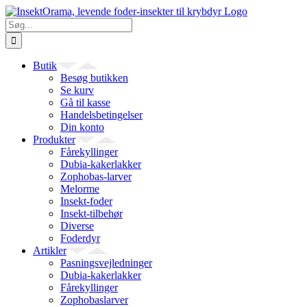
Skip
to
Søg
content
efter:
Butik
Besøg butikken
Se kurv
Gå til kasse
Handelsbetingelser
Din konto
Produkter
Fårekyllinger
Dubia-kakerlakker
Zophobas-larver
Melorme
Insekt-foder
Insekt-tilbehør
Diverse
Foderdyr
Artikler
Pasningsvejledninger
Dubia-kakerlakker
Fårekyllinger
Zophobaslarver