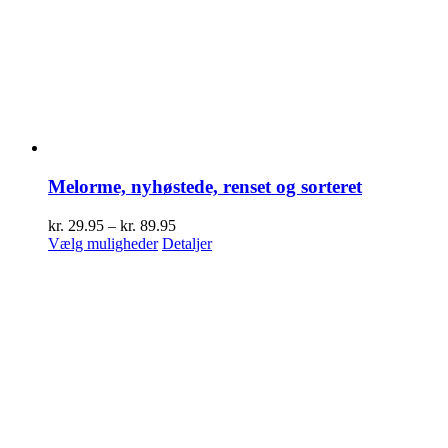
Melorme, nyhøstede, renset og sorteret
Prisinterval:
kr.
29.95
–
kr.
89.95
Dette
kr. 29.95
Vælg muligheder
Detaljer
vare
til
har
kr. 89.95
flere
varianter.
Mulighederne
kan
vælges
på
varesiden