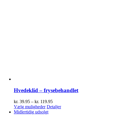
Hvedeklid – frysebehandlet
Prisinterval:
kr.
39.95
–
kr.
119.95
Dette
kr. 39.95
Vælg muligheder
Detaljer
vare
til
Midlertidig udsolgt
har
kr. 119.95
flere
varianter.