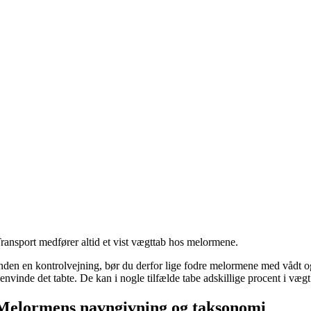
ransport medfører altid et vist vægttab hos melormene.
nden en kontrolvejning, bør du derfor lige fodre melormene med vådt og 
envinde det tabte. De kan i nogle tilfælde tabe adskillige procent i væg
Melormens navngivning og taksonomi