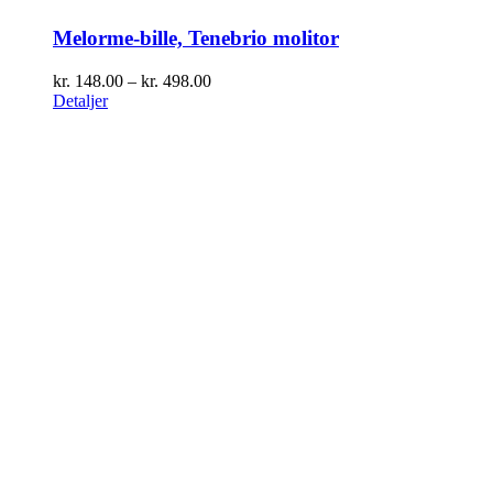
Melorme-bille, Tenebrio molitor
Prisinterval:
kr.
148.00
–
kr.
498.00
kr. 148.00
Detaljer
til
kr. 498.00