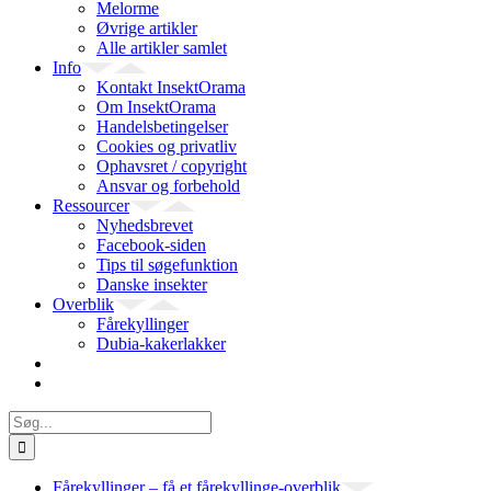
Melorme
Øvrige artikler
Alle artikler samlet
Info
Kontakt InsektOrama
Om InsektOrama
Handelsbetingelser
Cookies og privatliv
Ophavsret / copyright
Ansvar og forbehold
Ressourcer
Nyhedsbrevet
Facebook-siden
Tips til søgefunktion
Danske insekter
Overblik
Fårekyllinger
Dubia-kakerlakker
Søg
efter:
Fårekyllinger – få et fårekyllinge-overblik