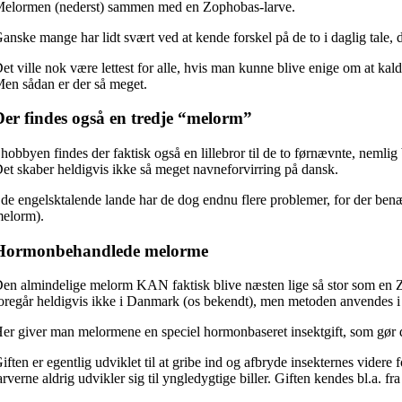
elormen (nederst) sammen med en Zophobas-larve.
anske mange har lidt svært ved at kende forskel på de to i daglig tale, 
et ville nok være lettest for alle, hvis man kunne blive enige om at k
en sådan er der så meget.
Der findes også en tredje “melorm”
 hobbyen findes der faktisk også en lillebror til de to førnævnte, nemli
et skaber heldigvis ikke så meget navneforvirring på dansk.
 de engelsktalende lande har de dog endnu flere problemer, for der ben
elorm).
Hormonbehandlede melorme
en almindelige melorm KAN faktisk blive næsten lige så stor som en Z
oregår heldigvis ikke i Danmark (os bekendt), men metoden anvendes i
er giver man melormene en speciel hormonbaseret insektgift, som gør dem 
iften er egentlig udviklet til at gribe ind og afbryde insekternes videre f
arverne aldrig udvikler sig til yngledygtige biller. Giften kendes bl.a. fr