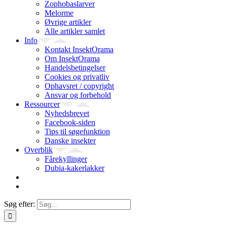
Zophobaslarver
Melorme
Øvrige artikler
Alle artikler samlet
Info
Kontakt InsektOrama
Om InsektOrama
Handelsbetingelser
Cookies og privatliv
Ophavsret / copyright
Ansvar og forbehold
Ressourcer
Nyhedsbrevet
Facebook-siden
Tips til søgefunktion
Danske insekter
Overblik
Fårekyllinger
Dubia-kakerlakker
Søg efter: