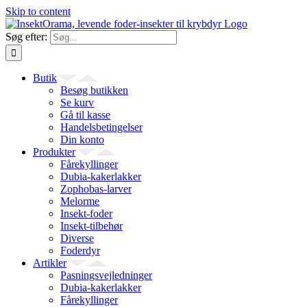
Skip to content
Søg efter:
Butik
Besøg butikken
Se kurv
Gå til kasse
Handelsbetingelser
Din konto
Produkter
Fårekyllinger
Dubia-kakerlakker
Zophobas-larver
Melorme
Insekt-foder
Insekt-tilbehør
Diverse
Foderdyr
Artikler
Pasningsvejledninger
Dubia-kakerlakker
Fårekyllinger