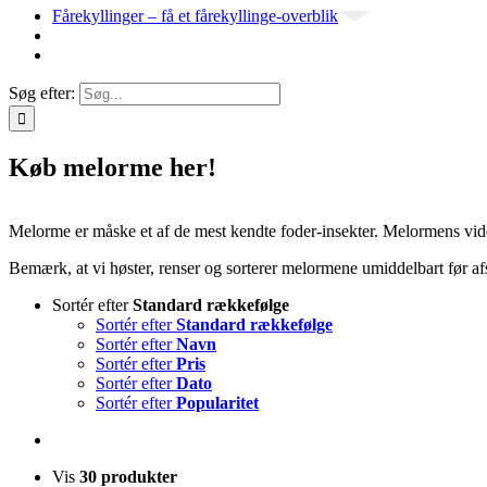
Fårekyllinger – få et fårekyllinge-overblik
Søg efter:
Køb melorme her!
Melorme er måske et af de mest kendte foder-insekter. Melormens vi
Bemærk, at vi høster, renser og sorterer melormene umiddelbart før 
Sortér efter
Standard rækkefølge
Sortér efter
Standard rækkefølge
Sortér efter
Navn
Sortér efter
Pris
Sortér efter
Dato
Sortér efter
Popularitet
Vis
30 produkter