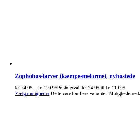
Zophobas-larver (kæmpe-melorme), nyhøstede
kr.
34.95
–
kr.
119.95
Prisinterval: kr. 34.95 til kr. 119.95
Vælg muligheder
Dette vare har flere varianter. Mulighederne