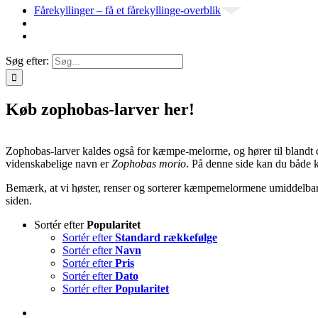
Fårekyllinger – få et fårekyllinge-overblik
Søg efter:
Køb zophobas-larver her!
Zophobas-larver kaldes også for kæmpe-melorme, og hører til bland
videnskabelige navn er
Zophobas morio
. På denne side kan du båd
Bemærk, at vi høster, renser og sorterer kæmpemelormene umiddelbar
siden.
Sortér efter
Popularitet
Sortér efter
Standard rækkefølge
Sortér efter
Navn
Sortér efter
Pris
Sortér efter
Dato
Sortér efter
Popularitet