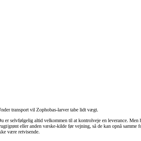
nder transport vil Zophobas-larver tabe lidt vægt.
u er selvfølgelig altid velkommen til at kontrolveje en leverance. Men
rugt/grønt eller anden væske-kilde før vejning, så de kan opnå samme fo
kke være retvisende.