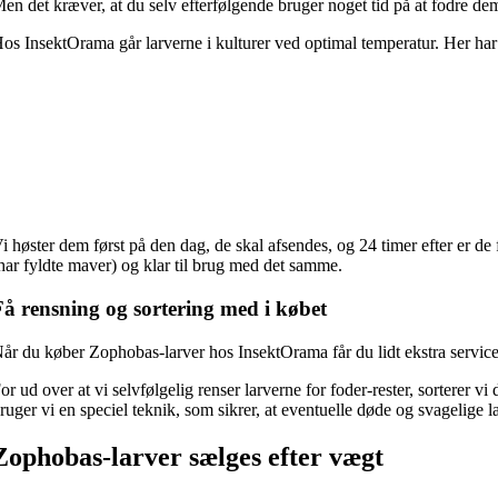
en det kræver, at du selv efterfølgende bruger noget tid på at fodre d
os InsektOrama går larverne i kulturer ved optimal temperatur. Her har 
i høster dem først på den dag, de skal afsendes, og 24 timer efter er de
har fyldte maver) og klar til brug med det samme.
Få rensning og sortering med i købet
år du køber Zophobas-larver hos InsektOrama får du lidt ekstra service
or ud over at vi selvfølgelig renser larverne for foder-rester, sorterer v
ruger vi en speciel teknik, som sikrer, at eventuelle døde og svagelige la
Zophobas-larver sælges efter vægt