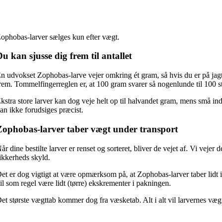
ophobas-larver sælges kun efter vægt.
u kan sjusse dig frem til antallet
n udvokset Zophobas-larve vejer omkring ét gram, så hvis du er på jagt ef
rem. Tommelfingerreglen er, at 100 gram svarer så nogenlunde til 100 s
kstra store larver kan dog veje helt op til halvandet gram, mens små indi
an ikke forudsiges præcist.
Zophobas-larver taber vægt under transport
år dine bestilte larver er renset og sorteret, bliver de vejet af. Vi vejer
ikkerheds skyld.
et er dog vigtigt at være opmærksom på, at Zophobas-larver taber lidt i
il som regel være lidt (tørre) ekskrementer i pakningen.
et største vægttab kommer dog fra væsketab. Alt i alt vil larvernes vægt