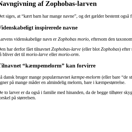
Navngivning af Zophobas-larven
et siges, at “kært barn har mange navne”, og det gælder bestemt også
Videnskabeligt inspirerede navne
arvens videnskabelige navn er
Zophobas morio
, eftersom den taxonom
en har derfor fået tilnavnet
Zophobas-larve
(eller blot
Zophobas
) efte
å bliver det til
morio-larve
eller
morio-orm
.
Tilnavnet “kæmpemelorm” kan forvirre
å dansk bruger mange populærnavnet
kæmpe-melorm
(eller bare “de 
igner på mange måder en almindelig melorm, bare i kæmpestørrelse.
e to larver er da også i familie med hinanden, da de begge tilhører sky
orskel på størrelsen.