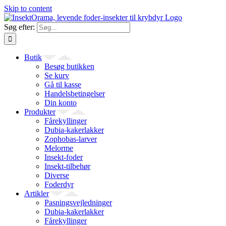
Skip to content
Søg efter:
Butik
Besøg butikken
Se kurv
Gå til kasse
Handelsbetingelser
Din konto
Produkter
Fårekyllinger
Dubia-kakerlakker
Zophobas-larver
Melorme
Insekt-foder
Insekt-tilbehør
Diverse
Foderdyr
Artikler
Pasningsvejledninger
Dubia-kakerlakker
Fårekyllinger