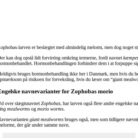
ophobas-larven er beslægtet med almindelig melorm, men dog noget st
er kan dog opstå lidt forvirring omkring termerne, fordi navnet
kæmpe
ormonbehandlet. Hormonbehandlingen forhindrer dem i at forpuppe sig, o
eldigvis bruges hormonbehandling ikke her i Danmark, men hvis du hent
pmærksom på risikoen for forveksling, hvis du læser om “giant mealw
Engelske navnevarianter for Zophobas morio
d over slægtsnavnet
Zophobas
, har larven også flere andre engelske 
ing mealworms
og
morio worms
.
avnevarianten
giant mealworms
bruges også, men som tidligere nævnt 
elorme, der går under samme navn.