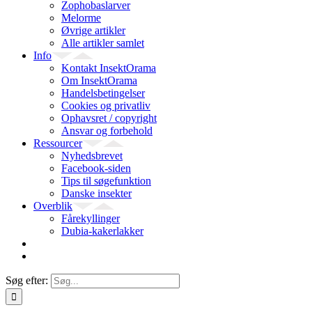
Zophobaslarver
Melorme
Øvrige artikler
Alle artikler samlet
Info
Kontakt InsektOrama
Om InsektOrama
Handelsbetingelser
Cookies og privatliv
Ophavsret / copyright
Ansvar og forbehold
Ressourcer
Nyhedsbrevet
Facebook-siden
Tips til søgefunktion
Danske insekter
Overblik
Fårekyllinger
Dubia-kakerlakker
Søg efter: