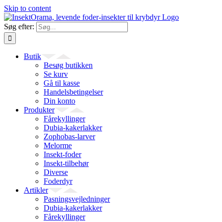
Skip to content
Søg efter:
Butik
Besøg butikken
Se kurv
Gå til kasse
Handelsbetingelser
Din konto
Produkter
Fårekyllinger
Dubia-kakerlakker
Zophobas-larver
Melorme
Insekt-foder
Insekt-tilbehør
Diverse
Foderdyr
Artikler
Pasningsvejledninger
Dubia-kakerlakker
Fårekyllinger