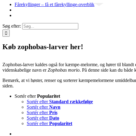
Fårekyllinger – få et fårekyllinge-overblik
Søg efter:
Køb zophobas-larver her!
Zophobas-larver kaldes også for kæmpe-melorme, og hører til bland
videnskabelige navn er
Zophobas morio
. På denne side kan du båd
Bemærk, at vi høster, renser og sorterer kæmpemelormene umiddelbar
siden.
Sortér efter
Popularitet
Sortér efter
Standard rækkefølge
Sortér efter
Navn
Sortér efter
Pris
Sortér efter
Dato
Sortér efter
Popularitet