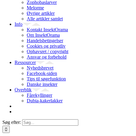
Zophobaslarver
Melorme
Øvrige artikler
Alle artikler samlet
Info
Kontakt InsektOrama
Om InsektOrama
Handelsbetingelser
Cookies og privatliv
Ophavsret / copyright
Ansvar og forbehold
Ressourcer
Nyhedsbrevet
Facebook-siden
Tips til søgefunktion
Danske insekter
Overblik
Fårekyllinger
Dubia-kakerlakker
Søg efter: