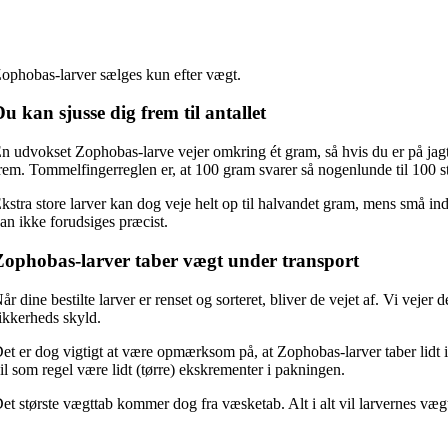
ophobas-larver sælges kun efter vægt.
u kan sjusse dig frem til antallet
n udvokset Zophobas-larve vejer omkring ét gram, så hvis du er på jagt ef
rem. Tommelfingerreglen er, at 100 gram svarer så nogenlunde til 100 s
kstra store larver kan dog veje helt op til halvandet gram, mens små indi
an ikke forudsiges præcist.
Zophobas-larver taber vægt under transport
år dine bestilte larver er renset og sorteret, bliver de vejet af. Vi vejer
ikkerheds skyld.
et er dog vigtigt at være opmærksom på, at Zophobas-larver taber lidt i
il som regel være lidt (tørre) ekskrementer i pakningen.
et største vægttab kommer dog fra væsketab. Alt i alt vil larvernes vægt