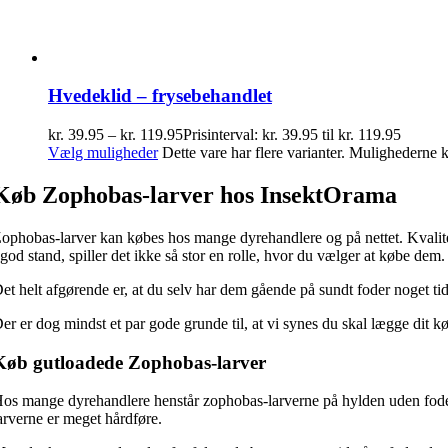
Hvedeklid – frysebehandlet
kr.
39.95
–
kr.
119.95
Prisinterval: kr. 39.95 til kr. 119.95
Vælg muligheder
Dette vare har flere varianter. Mulighederne
Køb Zophobas-larver hos InsektOrama
ophobas-larver kan købes hos mange dyrehandlere og på nettet. Kvalitet
 god stand, spiller det ikke så stor en rolle, hvor du vælger at købe dem.
et helt afgørende er, at du selv har dem gående på sundt foder noget tid
er er dog mindst et par gode grunde til, at vi synes du skal lægge dit k
Køb gutloadede Zophobas-larver
os mange dyrehandlere henstår zophobas-larverne på hylden uden foder,
arverne er meget hårdføre.