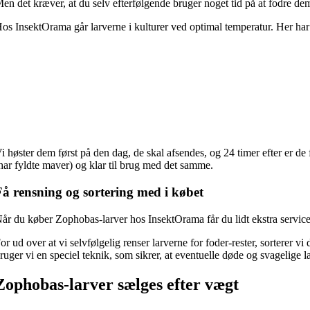
en det kræver, at du selv efterfølgende bruger noget tid på at fodre d
os InsektOrama går larverne i kulturer ved optimal temperatur. Her har 
i høster dem først på den dag, de skal afsendes, og 24 timer efter er de
har fyldte maver) og klar til brug med det samme.
Få rensning og sortering med i købet
år du køber Zophobas-larver hos InsektOrama får du lidt ekstra service
or ud over at vi selvfølgelig renser larverne for foder-rester, sorterer v
ruger vi en speciel teknik, som sikrer, at eventuelle døde og svagelige la
Zophobas-larver sælges efter vægt