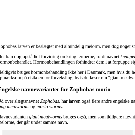
ophobas-larven er beslægtet med almindelig melorm, men dog noget st
er kan dog opstå lidt forvirring omkring termerne, fordi navnet
kæmpe
ormonbehandlet. Hormonbehandlingen forhindrer dem i at forpuppe sig, o
eldigvis bruges hormonbehandling ikke her i Danmark, men hvis du hent
pmærksom på risikoen for forveksling, hvis du læser om “giant mealw
Engelske navnevarianter for Zophobas morio
d over slægtsnavnet
Zophobas
, har larven også flere andre engelske 
ing mealworms
og
morio worms
.
avnevarianten
giant mealworms
bruges også, men som tidligere nævnt 
elorme, der går under samme navn.