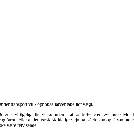
nder transport vil Zophobas-larver tabe lidt vægt.
u er selvfølgelig altid velkommen til at kontrolveje en leverance. Men
rugt/grønt eller anden væske-kilde før vejning, så de kan opnå samme fo
kke være retvisende.