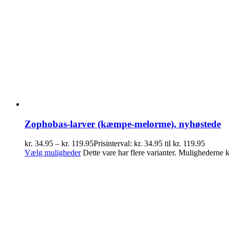
Zophobas-larver (kæmpe-melorme), nyhøstede
kr.
34.95
–
kr.
119.95
Prisinterval: kr. 34.95 til kr. 119.95
Vælg muligheder
Dette vare har flere varianter. Mulighederne