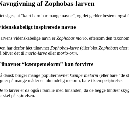
Navngivning af Zophobas-larven
et siges, at “kært barn har mange navne”, og det gælder bestemt også
Videnskabeligt inspirerede navne
arvens videnskabelige navn er
Zophobas morio
, eftersom den taxonom
en har derfor fået tilnavnet
Zophobas-larve
(eller blot
Zophobas
) efte
å bliver det til
morio-larve
eller
morio-orm
.
Tilnavnet “kæmpemelorm” kan forvirre
å dansk bruger mange populærnavnet
kæmpe-melorm
(eller bare “de 
igner på mange måder en almindelig melorm, bare i kæmpestørrelse.
e to larver er da også i familie med hinanden, da de begge tilhører sky
orskel på størrelsen.