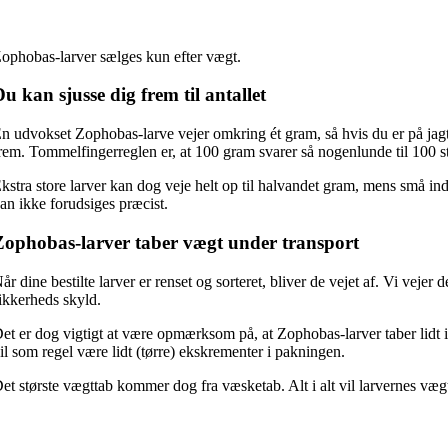
ophobas-larver sælges kun efter vægt.
u kan sjusse dig frem til antallet
n udvokset Zophobas-larve vejer omkring ét gram, så hvis du er på jagt ef
rem. Tommelfingerreglen er, at 100 gram svarer så nogenlunde til 100 s
kstra store larver kan dog veje helt op til halvandet gram, mens små indi
an ikke forudsiges præcist.
Zophobas-larver taber vægt under transport
år dine bestilte larver er renset og sorteret, bliver de vejet af. Vi vejer
ikkerheds skyld.
et er dog vigtigt at være opmærksom på, at Zophobas-larver taber lidt i
il som regel være lidt (tørre) ekskrementer i pakningen.
et største vægttab kommer dog fra væsketab. Alt i alt vil larvernes vægt