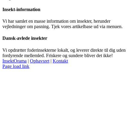
Insekt-information
Vi har samlet en masse information om insekter, herunder
vejledninger om pasning. Tjek vores artikelbase ud via menuen.
Dansk-avlede insekter
Vi opdrætter foderinsekterne lokalt, og leverer direkte til dig uden
fordyrende mellemled. Friskere og sundere bliver det ikke!
InsektOrama
|
Ophavsret
|
Kontakt
Facebook
Page load link
Go
to
Top