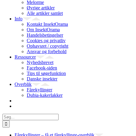
Melorme
Øvrige artikler
Alle artikler samlet
Info
Kontakt InsektOrama
Om InsektOrama
Handelsbetingelser
Cookies og privatliv
Ophavsret / copyright
Ansvar og forbehold
Ressourcer
Nyhedsbrevet
Facebook-siden
Tips til søgefunktion
Danske insekter
Overblik
Fårekyllinger
Dubia-kakerlakker
Søg
efter:
Fårekyllinger – få et fårekyllinge-overblik