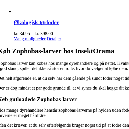
Økologisk tørfoder
Prisinterval:
kr.
34.95
–
kr.
398.00
Dette
kr. 34.95
Vælg muligheder
Detaljer
vare
til
har
kr. 398.00
Køb Zophobas-larver hos InsektOrama
flere
varianter.
ophobas-larver kan købes hos mange dyrehandlere og på nettet. Kvalitet
Mulighederne
 god stand, spiller det ikke så stor en rolle, hvor du vælger at købe dem.
kan
vælges
et helt afgørende er, at du selv har dem gående på sundt foder noget tid
på
varesiden
er er dog mindst et par gode grunde til, at vi synes du skal lægge dit k
Køb gutloadede Zophobas-larver
os mange dyrehandlere henstår zophobas-larverne på hylden uden foder,
arverne er meget hårdføre.
en det kræver, at du selv efterfølgende bruger noget tid på at fodre d