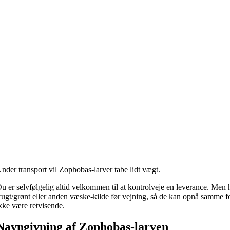
nder transport vil Zophobas-larver tabe lidt vægt.
u er selvfølgelig altid velkommen til at kontrolveje en leverance. Men
rugt/grønt eller anden væske-kilde før vejning, så de kan opnå samme fo
kke være retvisende.
Navngivning af Zophobas-larven