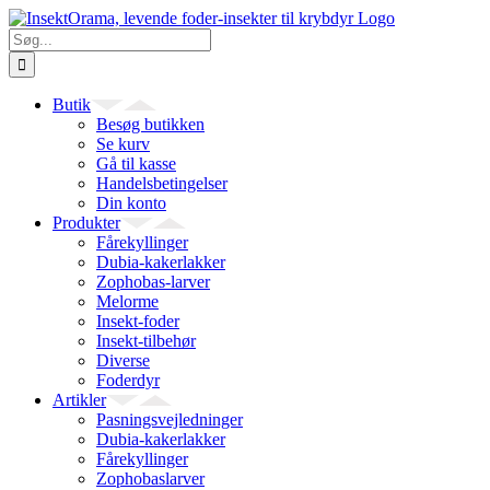
Skip
to
Søg
content
efter:
Butik
Besøg butikken
Se kurv
Gå til kasse
Handelsbetingelser
Din konto
Produkter
Fårekyllinger
Dubia-kakerlakker
Zophobas-larver
Melorme
Insekt-foder
Insekt-tilbehør
Diverse
Foderdyr
Artikler
Pasningsvejledninger
Dubia-kakerlakker
Fårekyllinger
Zophobaslarver