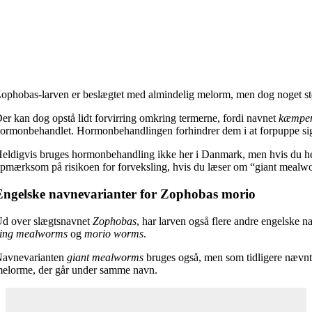
ophobas-larven er beslægtet med almindelig melorm, men dog noget st
er kan dog opstå lidt forvirring omkring termerne, fordi navnet
kæmpe
ormonbehandlet. Hormonbehandlingen forhindrer dem i at forpuppe sig, o
eldigvis bruges hormonbehandling ikke her i Danmark, men hvis du hent
pmærksom på risikoen for forveksling, hvis du læser om “giant mealw
Engelske navnevarianter for Zophobas morio
d over slægtsnavnet
Zophobas
, har larven også flere andre engelske 
ing mealworms
og
morio worms
.
avnevarianten
giant mealworms
bruges også, men som tidligere nævnt 
elorme, der går under samme navn.