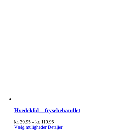
Hvedeklid – frysebehandlet
Prisinterval:
kr.
39.95
–
kr.
119.95
Dette
kr. 39.95
Vælg muligheder
Detaljer