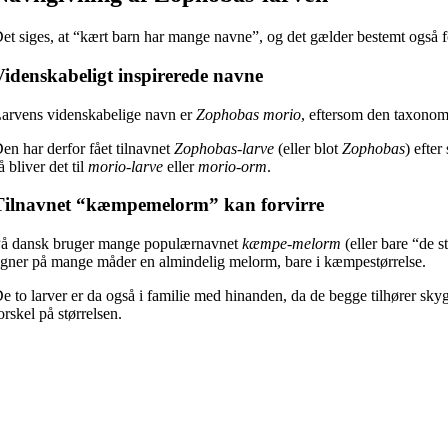
et siges, at “kært barn har mange navne”, og det gælder bestemt også
Videnskabeligt inspirerede navne
arvens videnskabelige navn er
Zophobas morio
, eftersom den taxonom
en har derfor fået tilnavnet
Zophobas-larve
(eller blot
Zophobas
) efte
å bliver det til
morio-larve
eller
morio-orm
.
Tilnavnet “kæmpemelorm” kan forvirre
å dansk bruger mange populærnavnet
kæmpe-melorm
(eller bare “de 
igner på mange måder en almindelig melorm, bare i kæmpestørrelse.
e to larver er da også i familie med hinanden, da de begge tilhører sky
orskel på størrelsen.