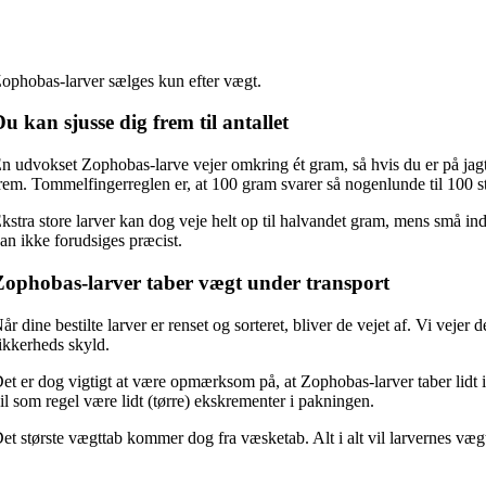
ophobas-larver sælges kun efter vægt.
u kan sjusse dig frem til antallet
n udvokset Zophobas-larve vejer omkring ét gram, så hvis du er på jagt ef
rem. Tommelfingerreglen er, at 100 gram svarer så nogenlunde til 100 s
kstra store larver kan dog veje helt op til halvandet gram, mens små indi
an ikke forudsiges præcist.
Zophobas-larver taber vægt under transport
år dine bestilte larver er renset og sorteret, bliver de vejet af. Vi vejer
ikkerheds skyld.
et er dog vigtigt at være opmærksom på, at Zophobas-larver taber lidt i
il som regel være lidt (tørre) ekskrementer i pakningen.
et største vægttab kommer dog fra væsketab. Alt i alt vil larvernes vægt