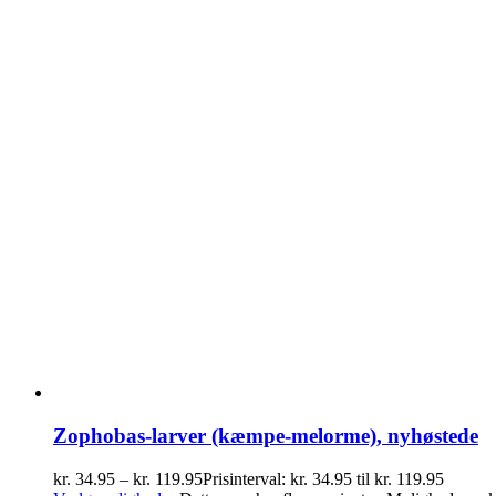
Zophobas-larver (kæmpe-melorme), nyhøstede
kr.
34.95
–
kr.
119.95
Prisinterval: kr. 34.95 til kr. 119.95