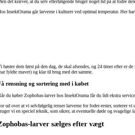
en det kræver, at du selv efterfølgende bruger noget tid på at fodre d
os InsektOrama går larverne i kulturer ved optimal temperatur. Her har 
i høster dem først på den dag, de skal afsendes, og 24 timer efter er de
har fyldte maver) og klar til brug med det samme.
Få rensning og sortering med i købet
år du køber Zophobas-larver hos InsektOrama får du lidt ekstra service
or ud over at vi selvfølgelig renser larverne for foder-rester, sorterer v
ruger vi en speciel teknik, som sikrer, at eventuelle døde og svagelige la
Zophobas-larver sælges efter vægt