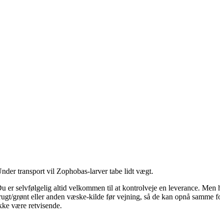
nder transport vil Zophobas-larver tabe lidt vægt.
u er selvfølgelig altid velkommen til at kontrolveje en leverance. Men
rugt/grønt eller anden væske-kilde før vejning, så de kan opnå samme fo
kke være retvisende.