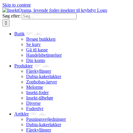
Skip to content
Søg efter:
Butik
Besøg butikken
Se kurv
Gå til kasse
Handelsbetingelser
Din konto
Produkter
Fårekyllinger
Dubia-kakerlakker
Zophobas-larver
Melorme
Insekt-foder
Insekt-tilbehør
Diverse
Foderdyr
Artikler
Pasningsvejledninger
Dubia-kakerlakker
Fårekyllinger