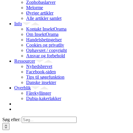
Zophobaslarver
Melorme
Øvrige artikler
Alle artikler samlet
Info
Kontakt InsektOrama
Om InsektOrama
Handelsbetingelser
Cookies og privatliv
Ophavsret / copyright
Ansvar og forbehold
Ressourcer
Nyhedsbrevet
Facebook-siden
Tips til søgefunktion
Danske insekter
Overblik
Fårekyllinger
Dubia-kakerlakker
Søg efter: