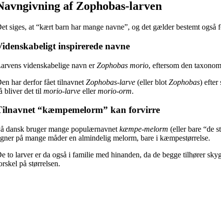
Navngivning af Zophobas-larven
et siges, at “kært barn har mange navne”, og det gælder bestemt også
Videnskabeligt inspirerede navne
arvens videnskabelige navn er
Zophobas morio
, eftersom den taxonom
en har derfor fået tilnavnet
Zophobas-larve
(eller blot
Zophobas
) efte
å bliver det til
morio-larve
eller
morio-orm
.
Tilnavnet “kæmpemelorm” kan forvirre
å dansk bruger mange populærnavnet
kæmpe-melorm
(eller bare “de 
igner på mange måder en almindelig melorm, bare i kæmpestørrelse.
e to larver er da også i familie med hinanden, da de begge tilhører sky
orskel på størrelsen.