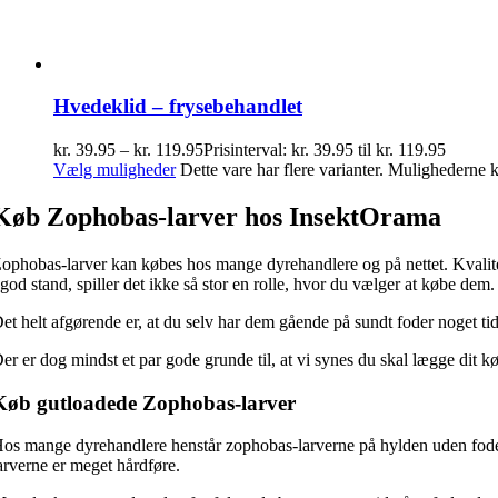
Hvedeklid – frysebehandlet
kr.
39.95
–
kr.
119.95
Prisinterval: kr. 39.95 til kr. 119.95
Vælg muligheder
Dette vare har flere varianter. Mulighederne
Køb Zophobas-larver hos InsektOrama
ophobas-larver kan købes hos mange dyrehandlere og på nettet. Kvalitet
 god stand, spiller det ikke så stor en rolle, hvor du vælger at købe dem.
et helt afgørende er, at du selv har dem gående på sundt foder noget tid
er er dog mindst et par gode grunde til, at vi synes du skal lægge dit k
Køb gutloadede Zophobas-larver
os mange dyrehandlere henstår zophobas-larverne på hylden uden foder,
arverne er meget hårdføre.