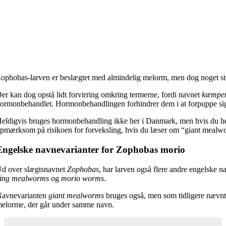
ophobas-larven er beslægtet med almindelig melorm, men dog noget st
er kan dog opstå lidt forvirring omkring termerne, fordi navnet
kæmpe
ormonbehandlet. Hormonbehandlingen forhindrer dem i at forpuppe sig, o
eldigvis bruges hormonbehandling ikke her i Danmark, men hvis du hent
pmærksom på risikoen for forveksling, hvis du læser om “giant mealw
Engelske navnevarianter for Zophobas morio
d over slægtsnavnet
Zophobas
, har larven også flere andre engelske 
ing mealworms
og
morio worms
.
avnevarianten
giant mealworms
bruges også, men som tidligere nævnt 
elorme, der går under samme navn.