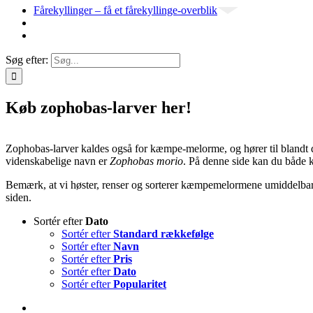
Fårekyllinger – få et fårekyllinge-overblik
Søg efter:
Køb zophobas-larver her!
Zophobas-larver kaldes også for kæmpe-melorme, og hører til bland
videnskabelige navn er
Zophobas morio
. På denne side kan du båd
Bemærk, at vi høster, renser og sorterer kæmpemelormene umiddelbar
siden.
Sortér efter
Dato
Sortér efter
Standard rækkefølge
Sortér efter
Navn
Sortér efter
Pris
Sortér efter
Dato
Sortér efter
Popularitet