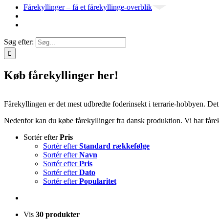
Fårekyllinger – få et fårekyllinge-overblik
Søg efter:
Køb fårekyllinger her!
Fårekyllingen er det mest udbredte foderinsekt i terrarie-hobbyen. D
Nedenfor kan du købe fårekyllinger fra dansk produktion. Vi har fårekyl
Sortér efter
Pris
Sortér efter
Standard rækkefølge
Sortér efter
Navn
Sortér efter
Pris
Sortér efter
Dato
Sortér efter
Popularitet
Vis
30 produkter