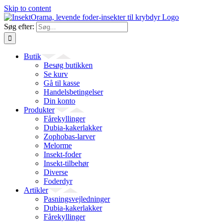
Skip to content
Søg efter:
Butik
Besøg butikken
Se kurv
Gå til kasse
Handelsbetingelser
Din konto
Produkter
Fårekyllinger
Dubia-kakerlakker
Zophobas-larver
Melorme
Insekt-foder
Insekt-tilbehør
Diverse
Foderdyr
Artikler
Pasningsvejledninger
Dubia-kakerlakker
Fårekyllinger