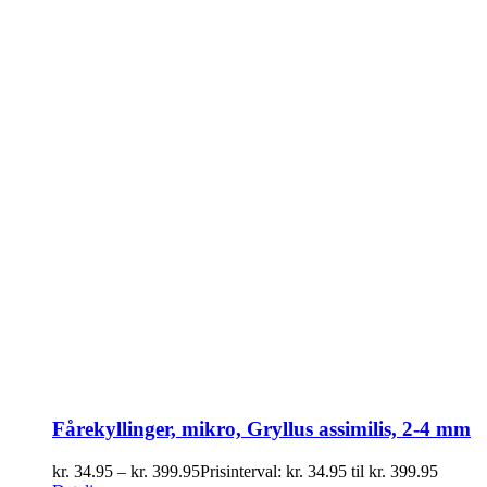
Fårekyllinger, mikro, Gryllus assimilis, 2-4 mm
kr.
34.95
–
kr.
399.95
Prisinterval: kr. 34.95 til kr. 399.95