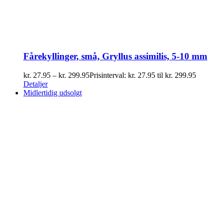
Fårekyllinger, små, Gryllus assimilis, 5-10 mm
kr.
27.95
–
kr.
299.95
Prisinterval: kr. 27.95 til kr. 299.95
Detaljer
Midlertidig udsolgt