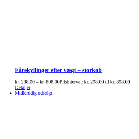
Fårekyllinger efter vægt – storkøb
kr.
298.00
–
kr.
898.00
Prisinterval: kr. 298.00 til kr. 898.00
Detaljer
Midlertidig udsolgt