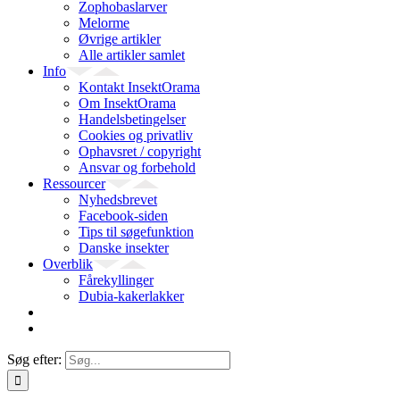
Zophobaslarver
Melorme
Øvrige artikler
Alle artikler samlet
Info
Kontakt InsektOrama
Om InsektOrama
Handelsbetingelser
Cookies og privatliv
Ophavsret / copyright
Ansvar og forbehold
Ressourcer
Nyhedsbrevet
Facebook-siden
Tips til søgefunktion
Danske insekter
Overblik
Fårekyllinger
Dubia-kakerlakker
Søg efter: