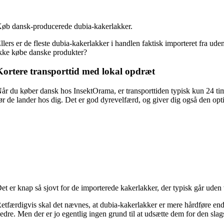
øb dansk-producerede dubia-kakerlakker.
llers er de fleste dubia-kakerlakker i handlen faktisk importeret fra u
kke købe danske produkter?
Kortere transporttid med lokal opdræt
år du køber dansk hos InsektOrama, er transporttiden typisk kun 24 ti
ør de lander hos dig. Det er god dyrevelfærd, og giver dig også den opti
et er knap så sjovt for de importerede kakerlakker, der typisk går uden 
etfærdigvis skal det nævnes, at dubia-kakerlakker er mere hårdføre end e
edre. Men der er jo egentlig ingen grund til at udsætte dem for den slags 