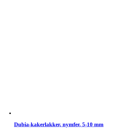
vælges
på
varesiden
Dubia-kakerlakker, nymfer, 5-10 mm