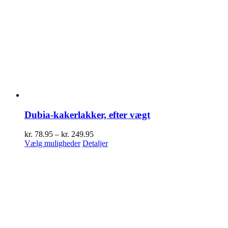
Dubia-kakerlakker, efter vægt
Prisinterval:
kr.
78.95
–
kr.
249.95
Dette
kr. 78.95
Vælg muligheder
Detaljer
vare
til
har
kr. 249.95
flere
varianter.
Mulighederne
kan
vælges
på
varesiden