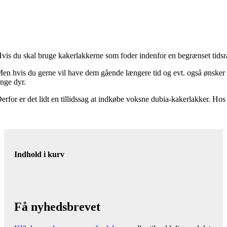
vis du skal bruge kakerlakkerne som foder indenfor en begrænset tidsra
en hvis du gerne vil have dem gående længere tid og evt. også ønsker a
nge dyr.
erfor er det lidt en tillidssag at indkøbe voksne dubia-kakerlakker. 
Indhold i kurv
Få nyhedsbrevet