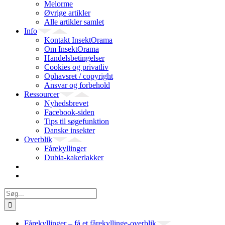
Melorme
Øvrige artikler
Alle artikler samlet
Info
Kontakt InsektOrama
Om InsektOrama
Handelsbetingelser
Cookies og privatliv
Ophavsret / copyright
Ansvar og forbehold
Ressourcer
Nyhedsbrevet
Facebook-siden
Tips til søgefunktion
Danske insekter
Overblik
Fårekyllinger
Dubia-kakerlakker
Søg
efter:
Fårekyllinger – få et fårekyllinge-overblik