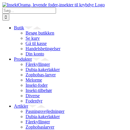
Skip
to
Søg
content
efter:
Butik
Besøg butikken
Se kurv
Gå til kasse
Handelsbetingelser
Din konto
Produkter
Fårekyllinger
Dubia-kakerlakker
Zophobas-larver
Melorme
Insekt-foder
Insekt-tilbehør
Diverse
Foderdyr
Artikler
Pasningsvejledninger
Dubia-kakerlakker
Fårekyllinger
Zophobaslarver