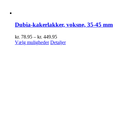
Dubia-kakerlakker, voksne, 35-45 mm
Prisinterval:
kr.
78.95
–
kr.
449.95
Dette
kr. 78.95
Vælg muligheder
Detaljer
vare
til
har
kr. 449.95
flere
varianter.
Mulighederne
kan
vælges
på
varesiden