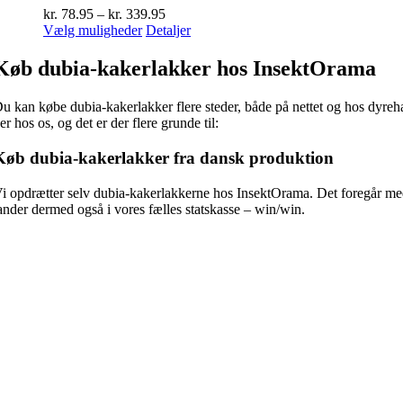
Prisinterval:
kr.
78.95
–
kr.
339.95
Dette
kr. 78.95
Vælg muligheder
Detaljer
vare
til
har
kr. 339.95
Køb dubia-kakerlakker hos InsektOrama
flere
varianter.
u kan købe dubia-kakerlakker flere steder, både på nettet og hos dyreha
Mulighederne
er hos os, og det er der flere grunde til:
kan
vælges
Køb dubia-kakerlakker fra dansk produktion
på
varesiden
i opdrætter selv dubia-kakerlakkerne hos InsektOrama. Det foregår med 
ander dermed også i vores fælles statskasse – win/win.