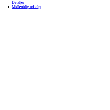
kr. 78.95
Detaljer
til
Midlertidig udsolgt
kr. 329.95