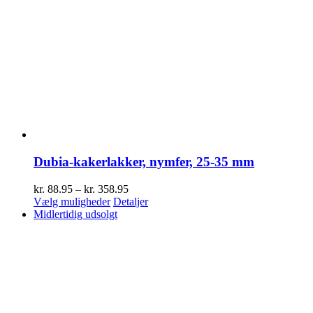
Dubia-kakerlakker, nymfer, 25-35 mm
Prisinterval:
kr.
88.95
–
kr.
358.95
Dette
kr. 88.95
Vælg muligheder
Detaljer
vare
til
Midlertidig udsolgt
har
kr. 358.95
flere
varianter.
Mulighederne
kan
vælges
på