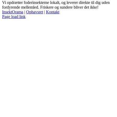
Vi opdrætter foderinsekterne lokalt, og leverer direkte til dig uden
fordyrende mellemled. Friskere og sundere bliver det ikke!
InsektOrama
|
Ophavsret
|
Kontakt
Facebook
Page load link
Go
to
Top