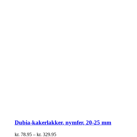
varesiden
Dubia-kakerlakker, nymfer, 20-25 mm
Prisinterval:
kr.
78.95
–
kr.
329.95