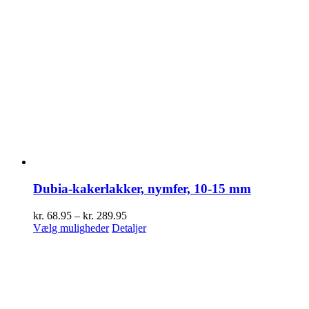
Dubia-kakerlakker, nymfer, 10-15 mm
Prisinterval:
kr.
68.95
–
kr.
289.95
Dette
kr. 68.95
Vælg muligheder
Detaljer
vare
til
har
kr. 289.95
flere
varianter.
Mulighederne
kan