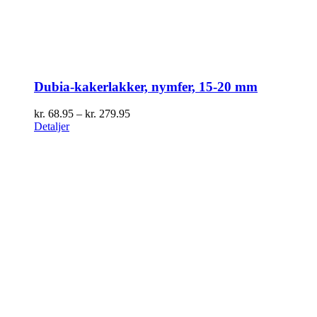
Dubia-kakerlakker, nymfer, 15-20 mm
Prisinterval:
kr.
68.95
–
kr.
279.95
kr. 68.95
Detaljer
til
kr. 279.95