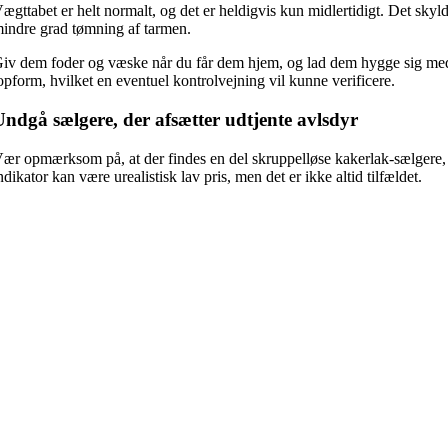
ægttabet er helt normalt, og det er heldigvis kun midlertidigt. Det sk
indre grad tømning af tarmen.
iv dem foder og væske når du får dem hjem, og lad dem hygge sig med d
opform, hvilket en eventuel kontrolvejning vil kunne verificere.
Undgå sælgere, der afsætter udtjente avlsdyr
ær opmærksom på, at der findes en del skruppelløse kakerlak-sælgere, s
ndikator kan være urealistisk lav pris, men det er ikke altid tilfældet.