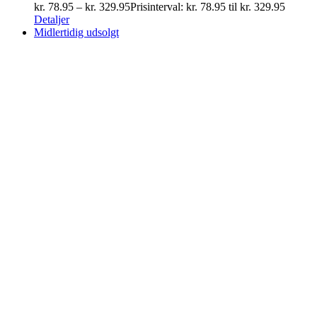
kr.
78.95
–
kr.
329.95
Prisinterval: kr. 78.95 til kr. 329.95
Detaljer
Midlertidig udsolgt