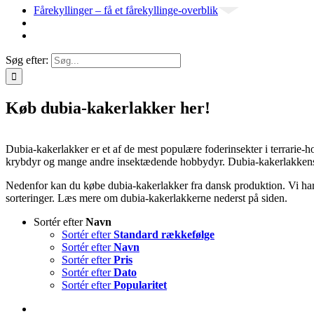
Fårekyllinger – få et fårekyllinge-overblik
Søg efter:
Køb dubia-kakerlakker her!
Dubia-kakerlakker er et af de mest populære foderinsekter i terrarie-h
krybdyr og mange andre insektædende hobbydyr. Dubia-kakerlakkens
Nedenfor kan du købe dubia-kakerlakker fra dansk produktion. Vi har ka
sorteringer. Læs mere om dubia-kakerlakkerne nederst på siden.
Sortér efter
Navn
Sortér efter
Standard rækkefølge
Sortér efter
Navn
Sortér efter
Pris
Sortér efter
Dato
Sortér efter
Popularitet