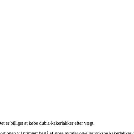
et er billigst at købe dubia-kakerlakker efter vægt.
ortionen vil primært bestå af store nymfer og/eller voksne kakerlakker 