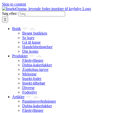
Skip to content
Søg efter:
Butik
Besøg butikken
Se kurv
Gå til kasse
Handelsbetingelser
Din konto
Produkter
Fårekyllinger
Dubia-kakerlakker
Zophobas-larver
Melorme
Insekt-foder
Insekt-tilbehør
Diverse
Foderdyr
Artikler
Pasningsvejledninger
Dubia-kakerlakker
Fårekyllinger