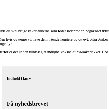
vis du skal bruge kakerlakkerne som foder indenfor en begrænset tidsra
en hvis du gerne vil have dem gående længere tid og evt. også ønsker a
nge dyr.
erfor er det lidt en tillidssag at indkøbe voksne dubia-kakerlakker. 
Indhold i kurv
Få nyhedsbrevet