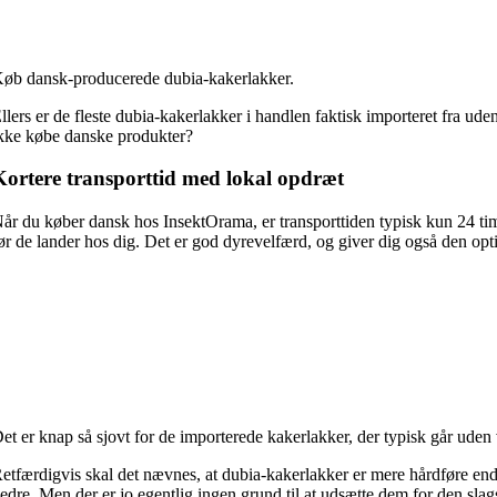
øb dansk-producerede dubia-kakerlakker.
llers er de fleste dubia-kakerlakker i handlen faktisk importeret fra u
kke købe danske produkter?
Kortere transporttid med lokal opdræt
år du køber dansk hos InsektOrama, er transporttiden typisk kun 24 ti
ør de lander hos dig. Det er god dyrevelfærd, og giver dig også den opti
et er knap så sjovt for de importerede kakerlakker, der typisk går uden 
etfærdigvis skal det nævnes, at dubia-kakerlakker er mere hårdføre end e
edre. Men der er jo egentlig ingen grund til at udsætte dem for den slags 