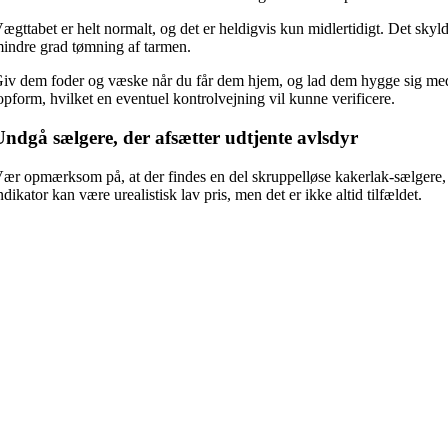
ægttabet er helt normalt, og det er heldigvis kun midlertidigt. Det sk
indre grad tømning af tarmen.
iv dem foder og væske når du får dem hjem, og lad dem hygge sig med d
opform, hvilket en eventuel kontrolvejning vil kunne verificere.
Undgå sælgere, der afsætter udtjente avlsdyr
ær opmærksom på, at der findes en del skruppelløse kakerlak-sælgere, s
ndikator kan være urealistisk lav pris, men det er ikke altid tilfældet.