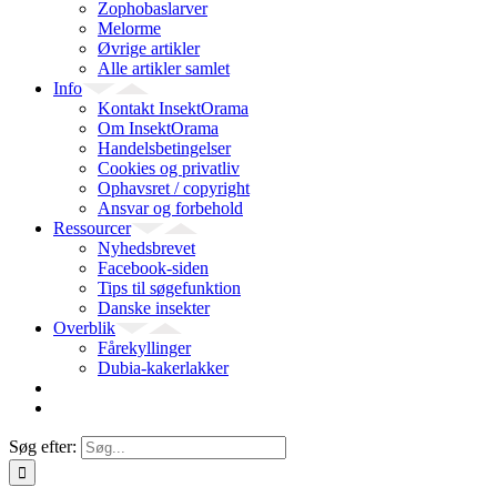
Zophobaslarver
Melorme
Øvrige artikler
Alle artikler samlet
Info
Kontakt InsektOrama
Om InsektOrama
Handelsbetingelser
Cookies og privatliv
Ophavsret / copyright
Ansvar og forbehold
Ressourcer
Nyhedsbrevet
Facebook-siden
Tips til søgefunktion
Danske insekter
Overblik
Fårekyllinger
Dubia-kakerlakker
Søg efter: